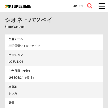
コラム
JP
EN
シオネ・バツベイ
Sione Vatuvei
所属チーム
三洋電機ワイルドナイツ
ポジション
LO FL NO8
生年月日（年齢）
1983/03/14（43才）
出身地
トンガ
身長