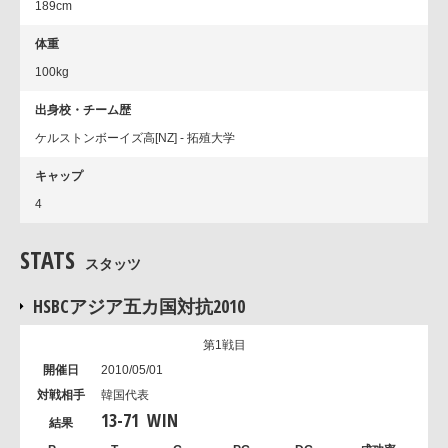
189cm
体重
100kg
出身校・チーム歴
ケルストンボーイズ高[NZ] - 拓殖大学
キャップ
4
STATS
スタッツ
HSBCアジア五カ国対抗2010
第1戦目
2010/05/01
韓国代表
13
-
71
WIN