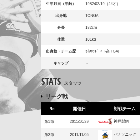
生年月日（年齢）
1982/02/19（44才）
出身地
TONGA
身長
182cm
体重
101kg
出身校・チーム歴
ｾｲｸﾘｯﾄﾞ･ﾊｰﾄ高[TGA]
キャップ
－
STATS
スタッツ
リーグ戦
No.
開催日
対戦チーム
神戸製鋼
第1節
2011/10/29
パナソニック
第2節
2011/11/05