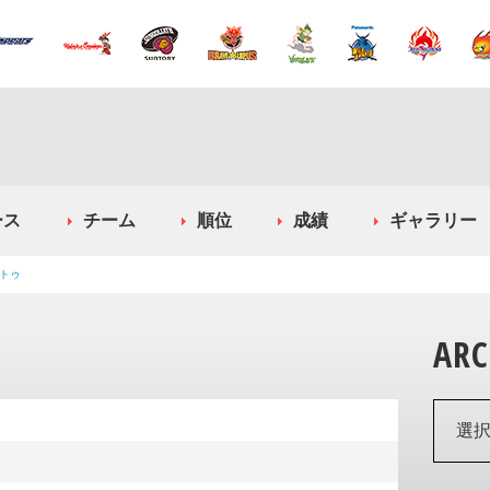
ース
チーム
順位
成績
ギャラリー
トゥ
ARC
選