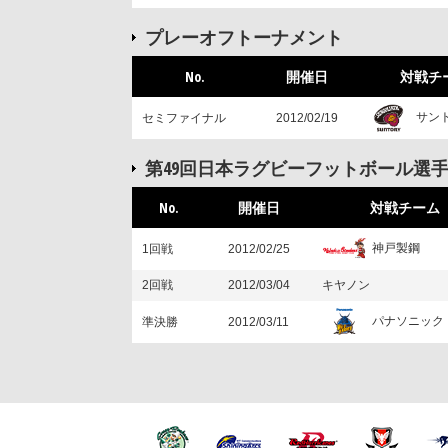
プレーオフトーナメント
No.
開催日
対戦チ
サン
セミファイナル
2012/02/19
第49回日本ラグビーフットボール選
No.
開催日
対戦チーム
神戸製鋼
1回戦
2012/02/25
2回戦
2012/03/04
キヤノン
パナソニック
準決勝
2012/03/11