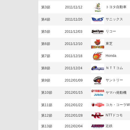
トヨタ自動車
第3節
2011/11/12
サニックス
第4節
2011/11/20
リコー
第5節
2011/12/03
東芝
第6節
2011/12/10
Honda
第7節
2011/12/18
ＮＴＴコム
第8節
2011/12/24
サントリー
第9節
2012/01/09
ヤマハ発動機
第10節
2012/01/15
コカ・コーラW
第11節
2012/01/22
NTTドコモ
第12節
2012/01/28
近鉄
第13節
2012/02/04