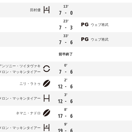
13’
田村優
-
7
0
23’
ウェブ将武
-
7
3
33’
ウェブ将武
-
7
6
前半
終了
0’
アンソニー・ツイタヴァキ
-
7
6
メロン・マッキンタイアー
2’
ニリ・ラトゥ
-
12
6
3’
メロン・マッキンタイアー
-
12
6
8’
ネマニ・ナドロ
-
17
6
9’
メロン・マッキンタイアー
-
19
6