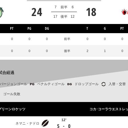
24
18
7
前半
6
17
後半
12
PT
PG
DG
T
G
PT
0
0
0
前半
0
0
0
0
0
0
後半
2
1
0
試合経過
バージョンゴール
ペナルティゴール
ドロップゴール
入替・交替
ゴール失敗
Cグリーンロケッツ
コカ･コーラウエストレ
12’
ネマニ・ナドロ
-
5
0