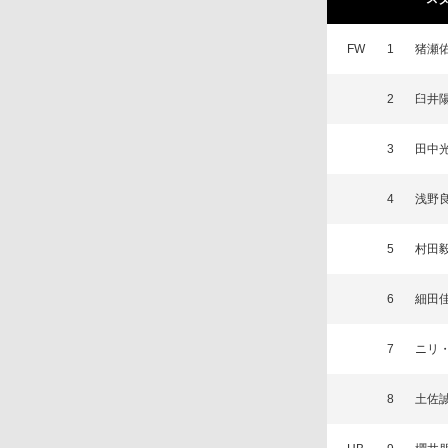
FW
1
猪瀬
2
臼井
3
田中
4
浅野
5
村田
6
細田
7
ニリ
8
土佐