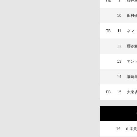
HB
9
櫻井
10
田村
TB
11
ネマ
12
櫻谷
13
アン
14
瀬崎
FB
15
大東
16
山本貴