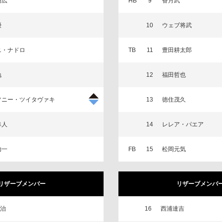
朋広
HB
9
香月武
優
10
ウェブ将武
ニ・ナドロ
TB
11
豊田耕太郎
勉
12
福田哲也
ソニー・ツイタヴァキ
13
徳住茂久
隼人
14
レレア・パエア
功一
FB
15
松岡元気
リザーブメンバー
リザーブメンバ
治
16
西浦達吉