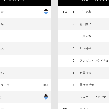
佑太
FW
1
山下克典
陽亮
2
有田隆平
光
3
平原大敬
良太
4
川下修平
毅
5
アンガス・マクドナル
佳也
6
有田将太
・ラトゥ
7
桑水流裕策
誠
8
ジョニー・ファアマト