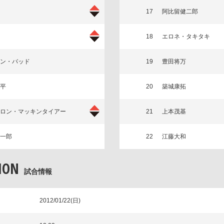
17
阿比留健二郎
18
エロネ・タキタキ
ン・バッド
19
豊田将万
平
20
築城康拓
ロン・マッキンタイアー
21
上本茂基
一郎
22
江藤大和
ION
試合情報
2012/01/22(日)