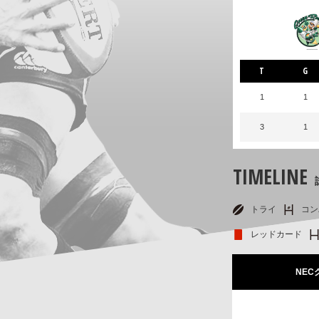
T
G
1
1
3
1
TIMELINE
トライ
コン
レッドカード
NE