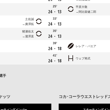
25’
平原大敬
-
24
13
阿比留健二郎
33’
土佐誠
-
24
13
廣澤拓
35’
猪瀬佑太
-
24
13
瀧澤直
39’
レレア・パエア
-
24
18
41’
ウェブ将武
-
24
18
選手
ケッツ
コカ･コーラウエストレッド
ターティングメンバー
スターティングメン