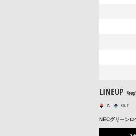
LINEUP
登録
IN
OUT
NECグリーンロ
ス