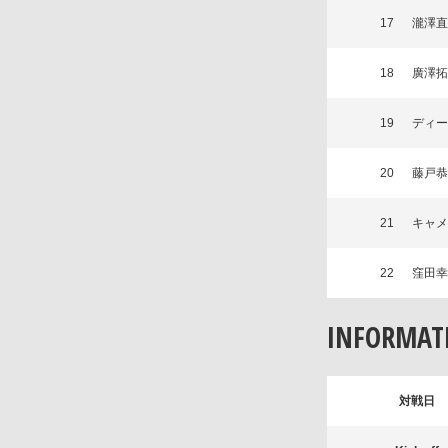
17
瀧澤直
18
廣澤拓
19
ディー
20
藤戸恭
21
キャメ
22
窪田幸
INFORMAT
対戦日