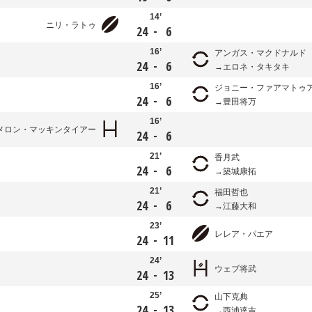
14’
ニリ・ラトゥ
-
24
6
16’
アンガス・マクドナルド
-
24
6
エロネ・タキタキ
16’
ジョニー・ファアマトゥ
-
24
6
豊田将万
16’
メロン・マッキンタイアー
-
24
6
21’
香月武
-
24
6
築城康拓
21’
福田哲也
-
24
6
江藤大和
23’
レレア・パエア
-
24
11
24’
ウェブ将武
-
24
13
25’
山下克典
-
24
13
西浦達吉