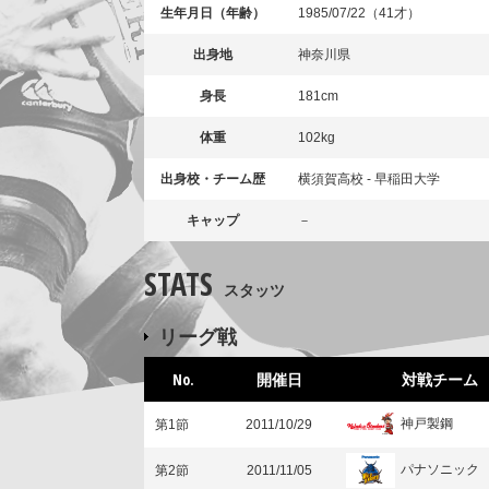
生年月日（年齢）
1985/07/22（41才）
出身地
神奈川県
身長
181cm
体重
102kg
出身校・チーム歴
横須賀高校 - 早稲田大学
キャップ
－
STATS
スタッツ
リーグ戦
No.
開催日
対戦チーム
神戸製鋼
第1節
2011/10/29
パナソニック
第2節
2011/11/05