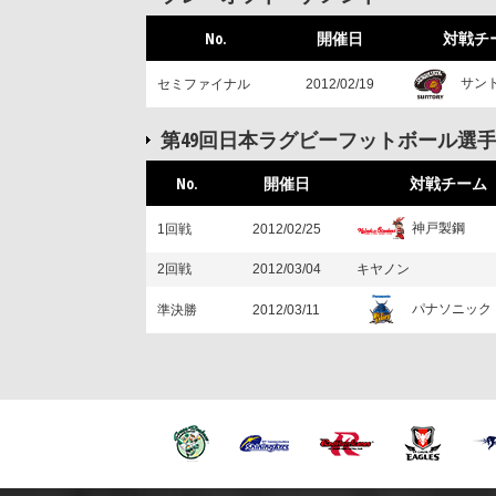
No.
開催日
対戦チ
サン
セミファイナル
2012/02/19
第49回日本ラグビーフットボール選
No.
開催日
対戦チーム
神戸製鋼
1回戦
2012/02/25
2回戦
2012/03/04
キヤノン
パナソニック
準決勝
2012/03/11