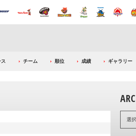
ース
チーム
順位
成績
ギャラリー
ARC
選