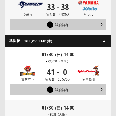
33
-
38
観客数：4,935人
クボタ
ヤマハ
試合詳細
準決勝
01/01(木)〜01/01(木)
01/30
14:00
(日)
秩父宮
（東京）
41
-
0
観客数：10,570人
東芝府中
神戸製鋼
試合詳細
01/30
14:00
(日)
花園
（大阪）