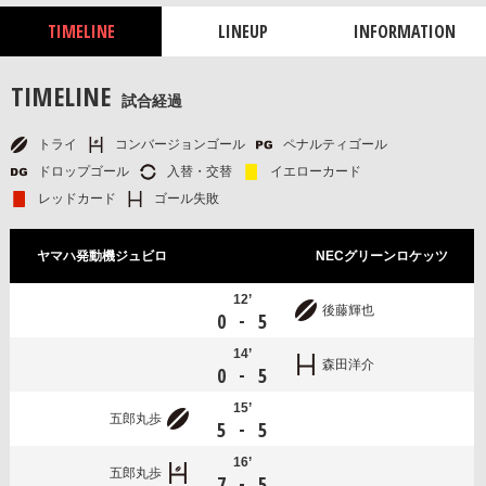
TIMELINE
LINEUP
INFORMATION
TIMELINE
試合経過
トライ
コンバージョンゴール
ペナルティゴール
ドロップゴール
入替・交替
イエローカード
レッドカード
ゴール失敗
ヤマハ発動機ジュビロ
NECグリーンロケッツ
12’
後藤輝也
-
0
5
14’
森田洋介
-
0
5
15’
五郎丸歩
-
5
5
16’
五郎丸歩
-
7
5