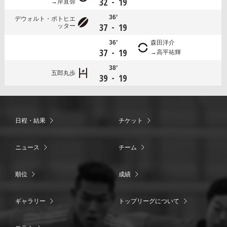
-
32
19
岸直弥
36’
デウォルト・ポトヒエ
-
37
19
ッター
36’
森田洋介
-
37
19
高平祐輝
38’
五郎丸歩
-
39
19
日程・結果
チケット
ニュース
チーム
順位
成績
ギャラリー
トップリーグについて