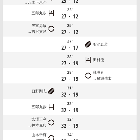
-
25
12
八木下惠介
23’
五郎丸歩
-
27
12
矢富勇毅
25’
-
27
12
吉沢文洋
27’
釜池真道
-
27
17
28’
田村優
-
27
19
28’
瀧澤直
-
27
19
猪瀬佑太
31’
日野剛志
-
32
19
32’
五郎丸歩
-
32
19
宮澤正利
32’
-
32
19
井本克典
山本幸輝
34’