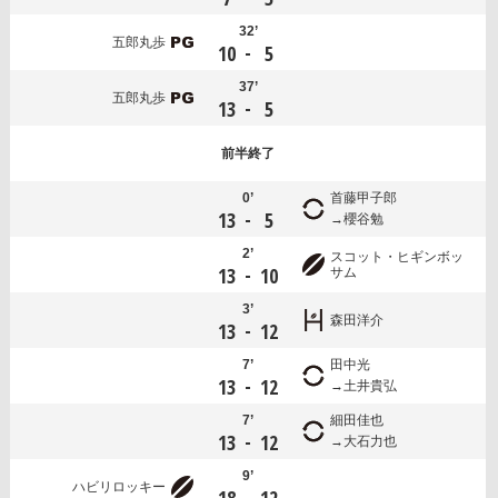
32’
五郎丸歩
-
10
5
37’
五郎丸歩
-
13
5
前半
終了
0’
首藤甲子郎
-
13
5
櫻谷勉
2’
スコット・ヒギンボッ
-
13
10
サム
3’
森田洋介
-
13
12
7’
田中光
-
13
12
土井貴弘
7’
細田佳也
-
13
12
大石力也
9’
ハビリロッキー
-