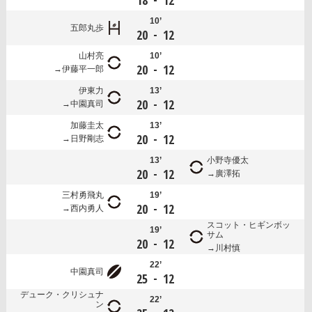
18
12
10’
五郎丸歩
-
20
12
山村亮
10’
-
20
12
伊藤平一郎
伊東力
13’
-
20
12
中園真司
加藤圭太
13’
-
20
12
日野剛志
13’
小野寺優太
-
20
12
廣澤拓
三村勇飛丸
19’
-
20
12
西内勇人
スコット・ヒギンボッ
19’
サム
-
20
12
川村慎
22’
中園真司
-
25
12
デューク・クリシュナ
22’
ン