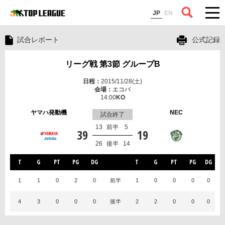
コラム
JP
EN
試合レポート
公式記録
リーグ戦 第3節 グループB
2015/11/28(土)
エコパ
14:00
ヤマハ発動機
NEC
試合終了
13
前半
5
39
19
26
後半
14
T
G
PT
PG
DG
T
G
PT
PG
DG
1
1
0
2
0
前半
1
0
0
0
0
4
3
0
0
0
後半
2
2
0
0
0