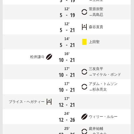
5
19
12’
菅原崇聖
-
5
19
高島忍
12’
森谷直貴
-
5
21
14’
上田聖
-
5
21
16’
松井謙斗
-
10
21
17’
三友良平
-
10
21
マイケル・ボンド
17’
アダム・トムソン
-
10
21
杉永亮太
17’
ブライス・ヘガティー
-
12
21
24’
ウィリー・ルルー
-
12
26
25’
庭井祐輔