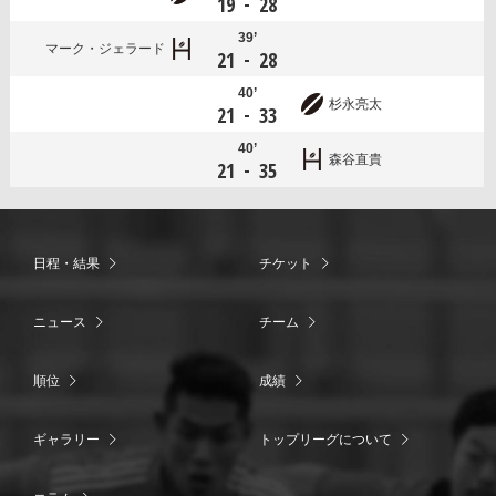
-
19
28
39’
マーク・ジェラード
-
21
28
40’
杉永亮太
-
21
33
40’
森谷直貴
-
21
35
日程・結果
チケット
ニュース
チーム
順位
成績
ギャラリー
トップリーグについて