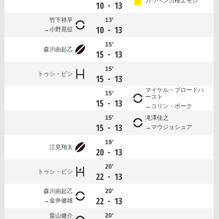
カウヘンガ桜エモシ
-
10
13
竹下祥平
13’
-
10
13
小野晃征
15’
森川由起乙
-
15
13
15’
トゥシ・ピシ
-
15
13
マイケル・ブロードハ
15’
ースト
-
15
13
コリン・ボーク
15’
滝澤佳之
-
15
13
マウジョシュア
19’
江見翔太
-
20
13
20’
トゥシ・ピシ
-
22
13
森川由起乙
20’
-
22
13
金井健雄
畠山健介
20’