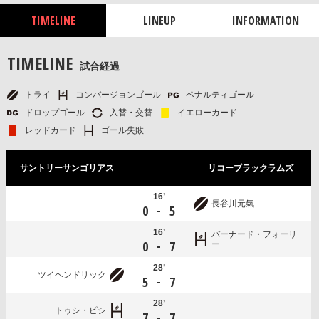
TIMELINE
LINEUP
INFORMATION
TIMELINE
試合経過
トライ
コンバージョンゴール
ペナルティゴール
ドロップゴール
入替・交替
イエローカード
レッドカード
ゴール失敗
サントリーサンゴリアス
リコーブラックラムズ
16’
長谷川元氣
-
0
5
16’
バーナード・フォーリ
-
0
7
ー
28’
ツイヘンドリック
-
5
7
28’
トゥシ・ピシ
-
7
7