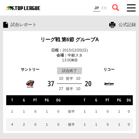
コラム
JP
EN
試合レポート
公式記録
リーグ戦 第6節 グループA
2015/12/20(日)
中銀スタ
13:00
サントリー
リコー
試合終了
10
前半
10
37
20
27
後半
10
T
G
PT
PG
DG
T
G
PT
PG
DG
1
1
0
1
0
前半
1
1
0
1
0
4
2
0
1
0
後半
1
1
0
1
0