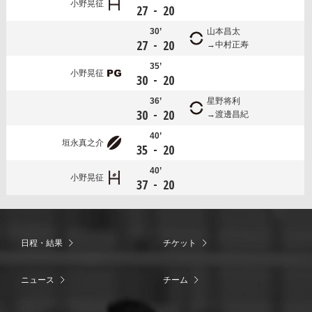
小野晃征
-
27
20
30’
山本昌太
-
27
20
中村正寿
35’
小野晃征
-
30
20
36’
星野将利
-
30
20
渡邊昌紀
40’
垣永真之介
-
35
20
40’
小野晃征
-
37
20
日程・結果
チケット
ニュース
チーム