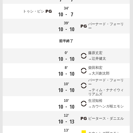
34’
トゥシ・ピシ
-
10
7
39’
バーナード・フォーリ
-
10
10
ー
前半
終了
0’
藤原丈宏
-
10
10
辻井健太
8’
柴田和宏
-
10
10
大川創太郎
バーナード・フォーリ
10’
ー
-
10
10
ティム・ナナイウィ
リアムズ
10’
生沼知裕
-
10
10
カウヘンガ桜エモシ
12’
ピータース・ダニエル
-
10
13
13’