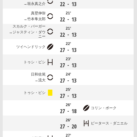
-
22
13
垣永真之介
真壁伸弥
21’
-
22
13
竹本隼太郎
スカルク・バーガー
21’
ジャスティン・ダウ
-
22
13
ニー
22’
ツイヘンドリック
-
27
13
23’
トゥシ・ピシ
-
27
13
日和佐篤
24’
-
27
13
流大
25’
トゥシ・ピシ
-
27
13
26’
コリン・ボーク
-
27
18
26’
ピータース・ダニエル
-
27
20
27’