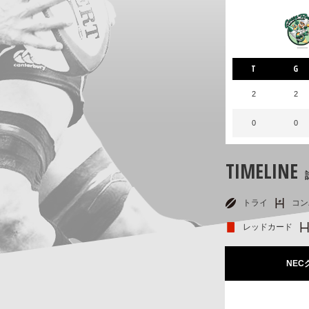
T
G
2
2
0
0
TIMELINE
トライ
コン
レッドカード
NE