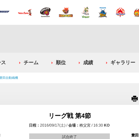
ース
チーム
順位
成績
ギャラリー
対 豊田自動織機
リーグ戦 第4節
2016/09/17(土)
秩父宮
16:30
C
豊田
試合終了