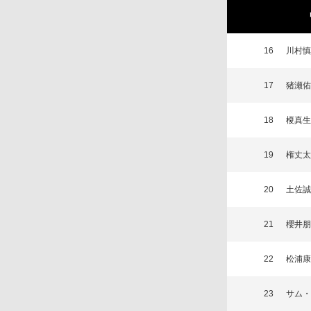
16
川村慎
17
猪瀬佑
18
榎真生
19
権丈太
20
土佐誠
21
櫻井朋
22
松浦康
23
サム・