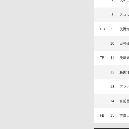
7
大和
8
スコ
HB
9
茂野
10
田村
TB
11
後藤
12
森田
13
アマ
14
宮前
FB
15
吉廣