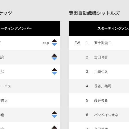
ケッツ
豊田自動織機シャトルズ
ターティングメンバー
スターティングメン
直
FW
1
五十嵐健二
陽亮
2
吉田伸介
貴弘
3
川崎仁久
ク・ロス
4
長谷川雄司
寺優太
5
藤井俊希
佳也
6
バツベイシオネ