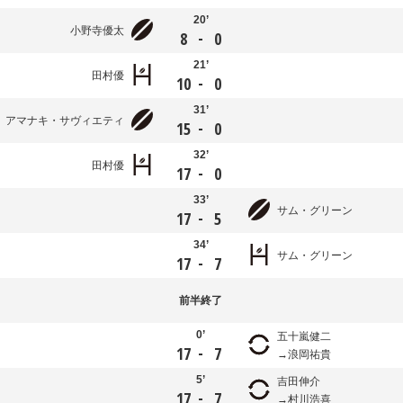
20’
小野寺優太
-
8
0
21’
田村優
-
10
0
31’
アマナキ・サヴィエティ
-
15
0
32’
田村優
-
17
0
33’
サム・グリーン
-
17
5
34’
サム・グリーン
-
17
7
前半
終了
0’
五十嵐健二
-
17
7
浪岡祐貴
5’
吉田伸介
-
17
7
村川浩喜