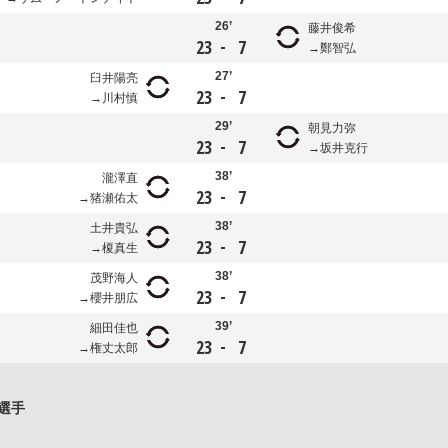
26’
藤井俊希
-
23
7
鄭智弘
27’
臼井陽亮
-
23
7
川村慎
29’
朝見力弥
-
23
7
坂井克行
38’
瀧澤直
-
23
7
猪瀬佑太
38’
土井貴弘
-
23
7
榎真生
38’
茂野海人
-
23
7
櫻井朋広
39’
細田佳也
-
23
7
権丈太郎
選手