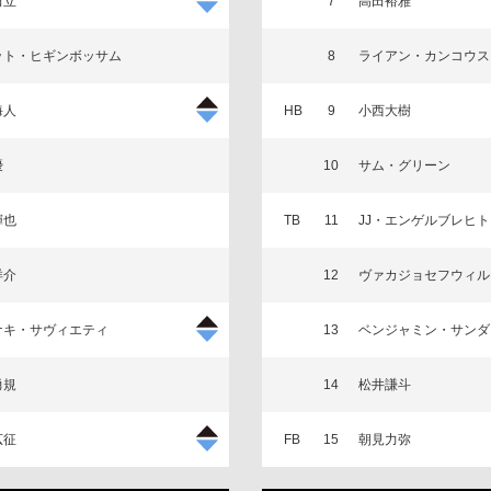
田立
7
高田裕雅
ット・ヒギンボッサム
8
ライアン・カンコウス
海人
HB
9
小西大樹
優
10
サム・グリーン
輝也
TB
11
JJ・エンゲルブレヒト
洋介
12
ヴァカジョセフウィル
ナキ・サヴィエティ
13
ベンジャミン・サンダ
勇規
14
松井謙斗
広征
FB
15
朝見力弥