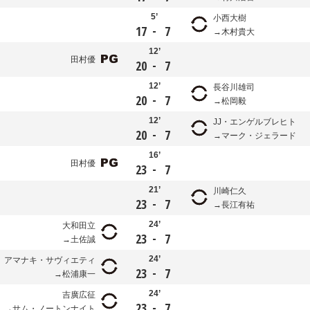
5’
小西大樹
-
17
7
木村貴大
12’
田村優
-
20
7
12’
長谷川雄司
-
20
7
松岡毅
12’
JJ・エンゲルブレヒト
-
20
7
マーク・ジェラード
16’
田村優
-
23
7
21’
川崎仁久
-
23
7
長江有祐
24’
大和田立
-
23
7
土佐誠
24’
アマナキ・サヴィエティ
-
23
7
松浦康一
24’
吉廣広征
-
23
7
サム・ノートンナイト