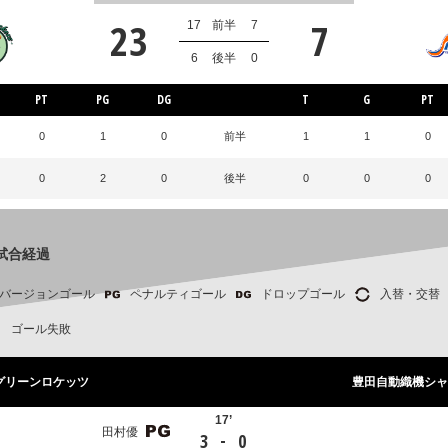
23
7
17
前半
7
6
後半
0
PT
PG
DG
T
G
PT
0
1
0
前半
1
1
0
0
2
0
後半
0
0
0
試合経過
バージョンゴール
ペナルティゴール
ドロップゴール
入替・交替
ゴール失敗
Cグリーンロケッツ
豊田自動織機シャ
17’
田村優
-
3
0