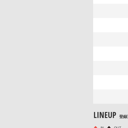
LINEUP
登録
IN
OUT