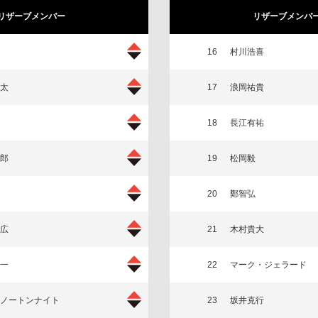
リザーブメンバー
リザーブメンバ
16
村川浩喜
太
17
浪岡祐貴
18
長江有祐
郎
19
松岡毅
20
鄭智弘
広
21
木村貴大
一
22
マーク・ジェラード
ノートンナイト
23
坂井克行