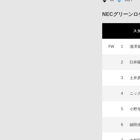
NECグリーンロ
ス
FW
1
瀧澤
2
臼井
3
土井
4
ニッ
5
小野
6
細田