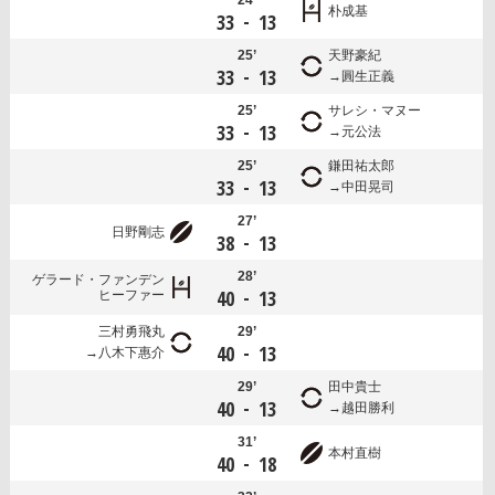
朴成基
-
33
13
25’
天野豪紀
-
33
13
圓生正義
25’
サレシ・マヌー
-
33
13
元公法
25’
鎌田祐太郎
-
33
13
中田晃司
27’
日野剛志
-
38
13
28’
ゲラード・ファンデン
-
40
13
ヒーファー
三村勇飛丸
29’
-
40
13
八木下惠介
29’
田中貴士
-
40
13
越田勝利
31’
本村直樹
-
40
18