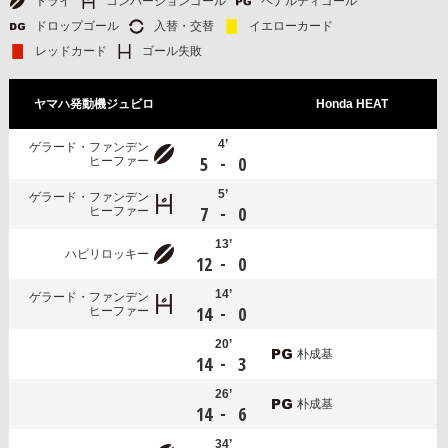
トライ
コンバージョンゴール
ペナルティゴール
ドロップゴール
入替・交替
イエローカード
レッドカード
ゴール失敗
ヤマハ発動機ジュビロ
Honda HEAT
4’
ゲラード・ファンデン
-
5
0
ヒーファー
5’
ゲラード・ファンデン
-
7
0
ヒーファー
13’
ハビリロッキー
-
12
0
14’
ゲラード・ファンデン
-
14
0
ヒーファー
20’
朴成基
-
14
3
26’
朴成基
-
14
6
34’