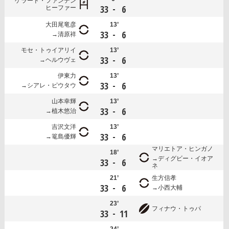
ゲラード・ファンデン
-
33
6
ヒーファー
大田尾竜彦
13’
-
33
6
清原祥
モセ・トゥイアリイ
13’
-
33
6
ヘルウヴェ
伊東力
13’
-
33
6
シアレ・ピウタウ
山本幸輝
13’
-
33
6
植木悠治
吉沢文洋
13’
-
33
6
篭島優輝
マリエトア・ヒンガノ
18’
ディグビー・イオア
-
33
6
ネ
21’
生方信孝
-
33
6
小西大輔
23’
フィナウ・トゥパ
-
33
11
24’