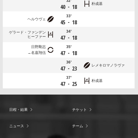
32’
朴成基
-
40
18
33’
ヘルウヴェ
-
45
18
34’
ゲラード・ファンデン
-
47
18
ヒーファー
日野剛志
35’
-
47
18
名嘉翔伍
36’
レメキロマノラヴァ
-
47
23
37’
朴成基
-
47
25
日程・結果
チケット
ニュース
チーム