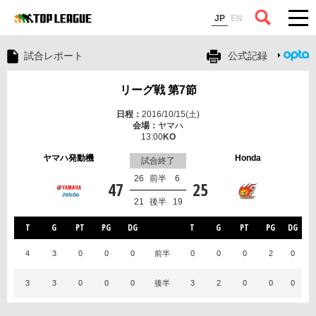
コラム
JP
EN
試合レポート
公式記録
リーグ戦 第7節
2016/10/15(土)
ヤマハ
13:00
ヤマハ発動機
Honda
試合終了
26
前半
6
47
25
21
後半
19
T
G
PT
PG
DG
T
G
PT
PG
DG
4
3
0
0
0
前半
0
0
0
2
0
3
3
0
0
0
後半
3
2
0
0
0