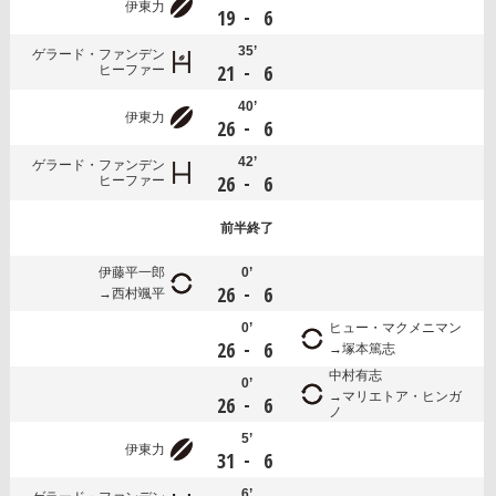
伊東力
-
19
6
35’
ゲラード・ファンデン
-
21
6
ヒーファー
40’
伊東力
-
26
6
42’
ゲラード・ファンデン
-
26
6
ヒーファー
前半
終了
伊藤平一郎
0’
-
26
6
西村颯平
0’
ヒュー・マクメニマン
-
26
6
塚本篤志
中村有志
0’
マリエトア・ヒンガ
-
26
6
ノ
5’
伊東力
-
31
6
6’