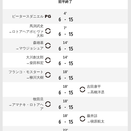
前半
終了
4’
ピータースダニエル
-
6
15
馬渕武史
7’
ロトアヘアポヒヴァ
-
6
15
大和
森雄基
14’
-
6
15
マウジョシュア
大川創太郎
14’
-
6
15
柴田和宏
フランコ・モスタート
18’
-
6
15
柳川大樹
18’
吉田康平
-
6
15
高橋洋丞
牧田旦
18’
アマナキ・ロトアヘ
-
6
15
ア
18’
藤井諒
-
6
15
槇原航太
22’