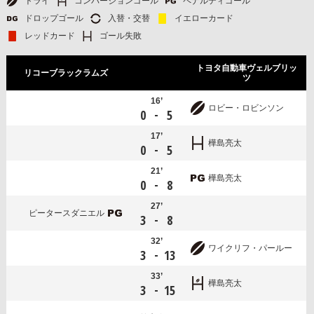
トライ
コンバージョンゴール
ペナルティゴール
ドロップゴール
入替・交替
イエローカード
レッドカード
ゴール失敗
トヨタ自動車ヴェルブリッ
リコーブラックラムズ
ツ
16’
ロビー・ロビンソン
-
0
5
17’
樺島亮太
-
0
5
21’
樺島亮太
-
0
8
27’
ピータースダニエル
-
3
8
32’
ワイクリフ・パールー
-
3
13
33’
樺島亮太
-
3
15