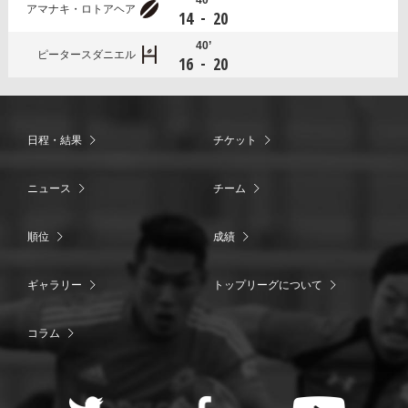
アマナキ・ロトアヘア
-
14
20
40’
ピータースダニエル
-
16
20
日程・結果
チケット
ニュース
チーム
順位
成績
ギャラリー
トップリーグについて
コラム