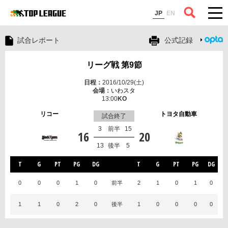
コラム
JP
EN
試合レポート
公式記録
リーグ戦 第9節
2016/10/29(土)
いわスタ
13:00
リコー
トヨタ自動車
試合終了
3
前半
15
16
20
13
後半
5
T
G
PT
PG
DG
T
G
PT
PG
DG
0
0
0
1
0
前半
2
1
0
1
0
1
1
0
2
0
後半
1
0
0
0
0