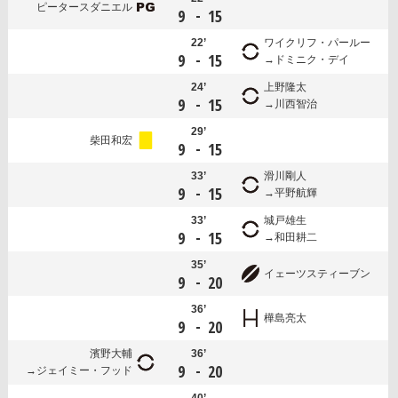
ピータースダニエル
-
9
15
22’
ワイクリフ・パールー
-
9
15
ドミニク・デイ
24’
上野隆太
-
9
15
川西智治
29’
柴田和宏
-
9
15
33’
滑川剛人
-
9
15
平野航輝
33’
城戸雄生
-
9
15
和田耕二
35’
イェーツスティーブン
-
9
20
36’
樺島亮太
-
9
20
濱野大輔
36’
-
9
20
ジェイミー・フッド
40’