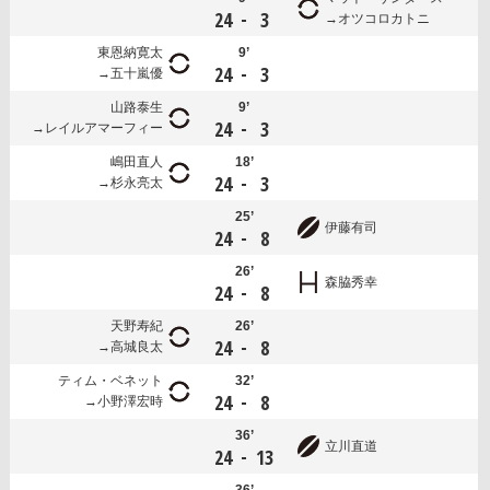
-
24
3
オツコロカトニ
東恩納寛太
9’
-
24
3
五十嵐優
山路泰生
9’
-
24
3
レイルアマーフィー
嶋田直人
18’
-
24
3
杉永亮太
25’
伊藤有司
-
24
8
26’
森脇秀幸
-
24
8
天野寿紀
26’
-
24
8
高城良太
ティム・ベネット
32’
-
24
8
小野澤宏時
36’
立川直道
-
24
13
36’