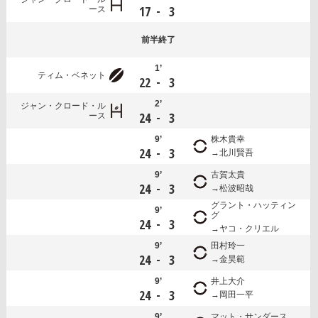
-
17
3
ース
前半
終了
1’
ティム・ベネット
-
22
3
2’
ジャン・クロード・ル
-
24
3
ース
9’
株木貴幸
-
24
3
北川賢吾
9’
古賀太貴
-
24
3
松波昭哉
グラント・ハッティン
9’
グ
-
24
3
ヤコ・クリエル
9’
田村玲一
-
24
3
金昊範
9’
井上大介
-
24
3
岡田一平
9’
マット・サンダース