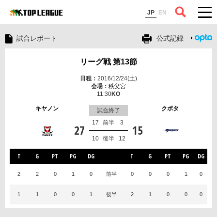
コラム
JP
EN
試合レポート
公式記録
リーグ戦 第13節
2016/12/24(土)
秩父宮
11:30
キヤノン
クボタ
試合終了
17
前半
3
27
15
10
後半
12
T
G
PT
PG
DG
T
G
PT
PG
DG
2
2
0
1
0
前半
0
0
0
1
0
1
1
0
0
1
後半
2
1
0
0
0