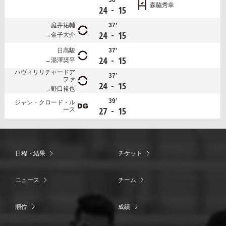
森脇秀幸
-
24
15
庭井祐輔
37’
-
24
15
金子大介
日高駿
37’
-
24
15
湯澤奨平
ハヴィリリチャードア
37’
ファ
-
24
15
野口裕也
39’
ジャン・クロード・ル
-
27
15
ース
日程・結果
チケット
ニュース
チーム
順位
成績