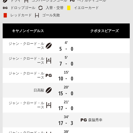
トライ
コンバージョンゴール
ペナルティゴール
ドロップゴール
入替・交替
イエローカード
レッドカード
ゴール失敗
キヤノンイーグルス
クボタスピアーズ
4’
ジャン・クロード・ル
-
5
0
ース
5’
ジャン・クロード・ル
-
7
0
ース
15’
ジャン・クロード・ル
-
10
0
ース
20’
日高駿
-
15
0
21’
ジャン・クロード・ル
-
17
0
ース
34’
森脇秀幸
-
17
3
39’
ジャン・クロード・ル