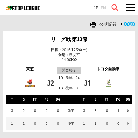
コラム
JP
EN
公式記録
リーグ戦 第13節
2016/12/24(土)
秩父宮
14:00
東芝
トヨタ自動車
試合終了
19
前半
24
32
31
13
後半
7
T
G
PT
PG
DG
T
G
PT
PG
DG
3
2
0
0
0
前半
3
3
0
1
0
1
1
0
2
0
後半
1
1
0
0
0