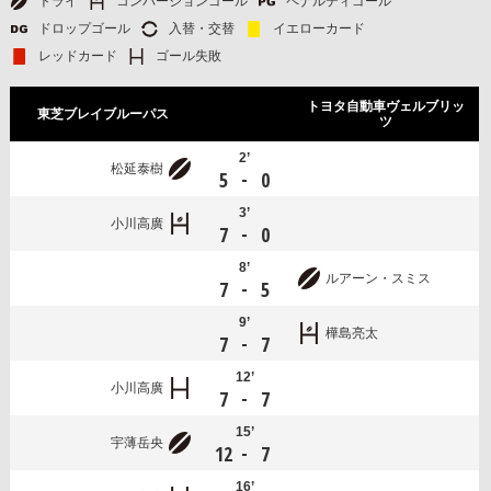
トライ
コンバージョンゴール
ペナルティゴール
ドロップゴール
入替・交替
イエローカード
レッドカード
ゴール失敗
トヨタ自動車ヴェルブリッ
東芝ブレイブルーパス
ツ
2’
松延泰樹
-
5
0
3’
小川高廣
-
7
0
8’
ルアーン・スミス
-
7
5
9’
樺島亮太
-
7
7
12’
小川高廣
-
7
7
15’
宇薄岳央
-
12
7
16’