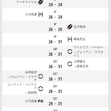
リーチマイケル
-
24
24
4’
小川高廣
-
26
24
8’
北川俊澄
-
26
29
9’
樺島亮太
-
26
31
ワイクリフ・パールー
18’
フェツアニ・ラウタ
-
26
31
イミ
21’
上野隆太
-
26
31
彦坂圭克
山本紘史
21’
マルジーン・イラウ
-
26
31
ア
コンラッド・バンワイ
21’
ク
-
26
31
田村熙
21’
小川高廣
-
29
31
24’