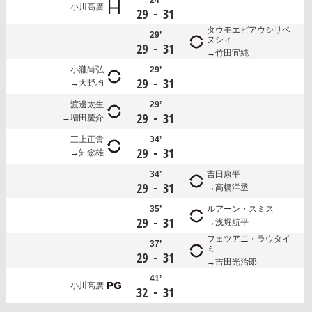
小川高廣
-
29
31
タウモエピアウシリベ
29’
ヌシィ
-
29
31
竹田宜純
小瀧尚弘
29’
-
29
31
大野均
渡邊太生
29’
-
29
31
増田慶介
三上正貴
34’
-
29
31
知念雄
34’
吉田康平
-
29
31
高橋洋丞
35’
ルアーン・スミス
-
29
31
浅堀航平
フェツアニ・ラウタイ
37’
ミ
-
29
31
吉田光治郎
41’
小川高廣
-
32
31