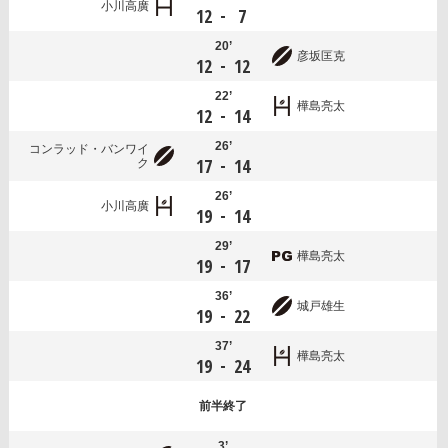
小川高廣
-
12
7
20’
彦坂匡克
-
12
12
22’
樺島亮太
-
12
14
26’
コンラッド・バンワイ
-
17
14
ク
26’
小川高廣
-
19
14
29’
樺島亮太
-
19
17
36’
城戸雄生
-
19
22
37’
樺島亮太
-
19
24
前半
終了
3’