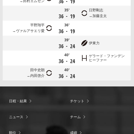
-
36
19
田村エムセン
35’
日野剛志
-
36
19
加藤圭太
平野翔平
36’
-
36
19
ヴァルアサエリ愛
39’
伊東力
-
36
24
40’
ゲラード・ファンデン
-
36
24
ヒーファー
田中史朗
40’
-
36
24
内田啓介
日程・結果
チケット
ニュース
チーム
順位
成績