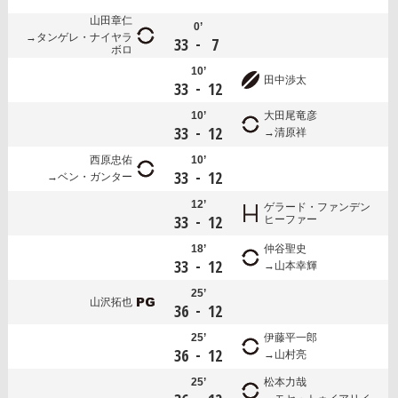
山田章仁
0’
タンゲレ・ナイヤラ
-
33
7
ボロ
10’
田中渉太
-
33
12
10’
大田尾竜彦
-
33
12
清原祥
西原忠佑
10’
-
33
12
ベン・ガンター
12’
ゲラード・ファンデン
-
33
12
ヒーファー
18’
仲谷聖史
-
33
12
山本幸輝
25’
山沢拓也
-
36
12
25’
伊藤平一郎
-
36
12
山村亮
25’
松本力哉