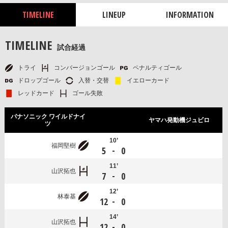
TIMELINE
LINEUP
INFORMATION
TIMELINE
試合経過
トライ
コンバージョンゴール
ペナルティゴール
ドロップゴール
入替・交替
イエローカード
レッドカード
ゴール失敗
パナソニック ワイルドナイ
ヤマハ発動機ジュビロ
ツ
10’
福岡堅樹
-
5
0
11’
山沢拓也
-
7
0
12’
林泰基
-
12
0
14’
山沢拓也
-
12
0