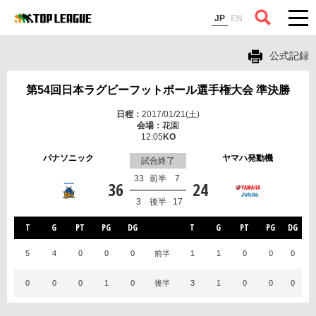
コラム
JP
EN
公式記録
第54回日本ラグビーフットボール選手権大会 準決勝
2017/01/21(土)
花園
12:05
パナソニック
ヤマハ発動機
試合終了
33
前半
7
36
24
3
後半
17
T
G
PT
PG
DG
T
G
PT
PG
DG
5
4
0
0
0
前半
1
1
0
0
0
0
0
0
1
0
後半
3
1
0
0
0