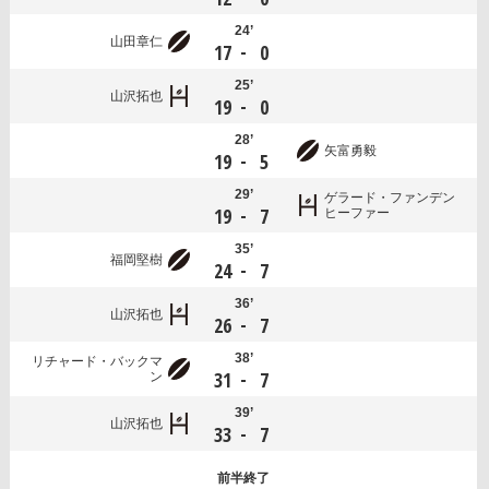
24’
山田章仁
-
17
0
25’
山沢拓也
-
19
0
28’
矢富勇毅
-
19
5
29’
ゲラード・ファンデン
-
19
7
ヒーファー
35’
福岡堅樹
-
24
7
36’
山沢拓也
-
26
7
38’
リチャード・バックマ
-
31
7
ン
39’
山沢拓也
-
33
7
前半
終了