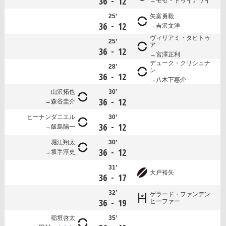
-
36
12
モセ・トゥイアリイ
25’
矢富勇毅
-
36
12
吉沢文洋
ヴィリアミ・タヒトゥ
25’
ア
-
36
12
宮澤正利
デューク・クリシュナ
28’
ン
-
36
12
八木下惠介
山沢拓也
30’
-
36
12
森谷圭介
ヒーナンダニエル
30’
-
36
12
飯島陽一
堀江翔太
30’
-
36
12
坂手淳史
31’
大戸裕矢
-
36
17
32’
ゲラード・ファンデン
-
36
19
ヒーファー
稲垣啓太
35’