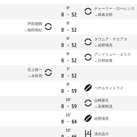
0’
チャーリー・ローレンス
-
0
52
林真太郎
0’
芦田朋輝
-
0
52
柏田裕紀
0’
タウムア・ナエアタ
-
0
52
佐野瑛亮
0’
アンドリュー・エリス
-
0
52
日和佐篤
7’
石上裕一
-
0
52
永田亮
9’
ペナルティトライ
-
0
59
10’
山崎基生
-
0
59
高尾時流
11’
佐野瑛亮
-
0
64
12’
清水晶大
-
0
66