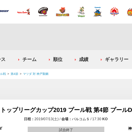
ース
チーム
順位
成績
ギャラリー
ール戦
第4節
マツダ 対 神戸製鋼
トップリーグカップ2019 プール戦 第4節 プールD
2019/07/13(土)
バルコムＳ
17:30
ダ
神
試合終了