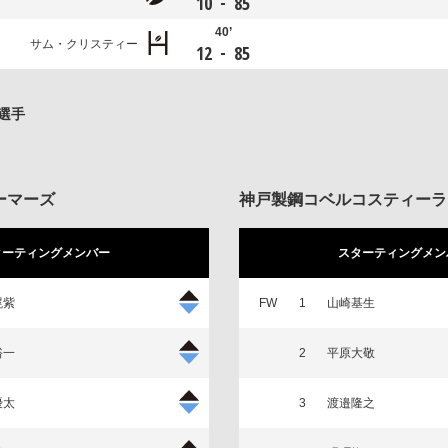
-
10
85
40’
サム・クリスティー
-
12
85
選手
ーマーズ
神戸製鋼コベルコスティーラ
ターティングメンバー
スターティングメン
滉紫
FW
1
山崎基生
裕一
2
平原大敬
優太
3
渡邉隆之