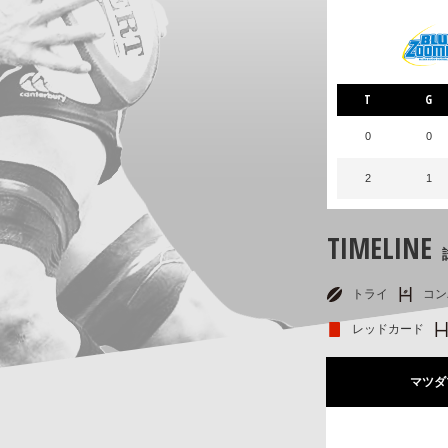
T
G
0
0
2
1
TIMELINE
トライ
コン
レッドカード
マツダ