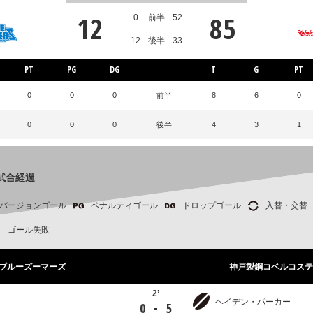
12
85
0
前半
52
12
後半
33
PT
PG
DG
T
G
PT
0
0
0
前半
8
6
0
0
0
0
後半
4
3
1
試合経過
バージョンゴール
ペナルティゴール
ドロップゴール
入替・交替
ゴール失敗
ブルーズーマーズ
神戸製鋼コベルコステ
2’
ヘイデン・パーカー
-
0
5