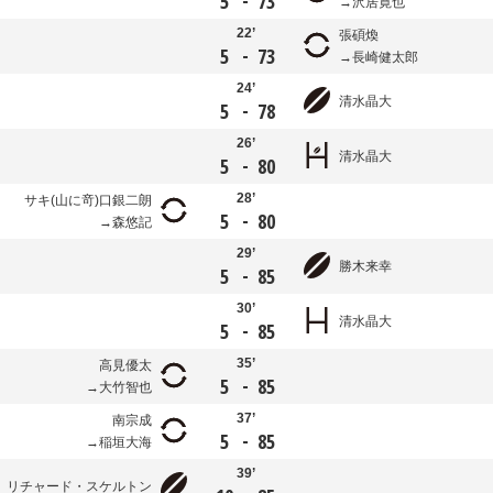
-
5
73
沢居寛也
22’
張碩煥
-
5
73
長崎健太郎
24’
清水晶大
-
5
78
26’
清水晶大
-
5
80
28’
サキ(山に竒)口銀二朗
-
5
80
森悠記
29’
勝木来幸
-
5
85
30’
清水晶大
-
5
85
35’
高見優太
-
5
85
大竹智也
37’
南宗成
-
5
85
稲垣大海
39’
リチャード・スケルトン