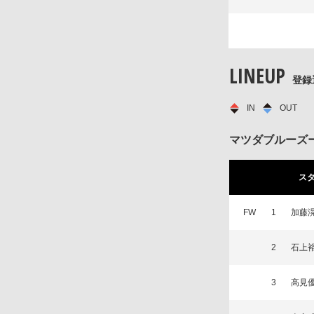
LINEUP
登録
IN
OUT
マツダブルーズ
ス
FW
1
加藤
2
石上
3
高見