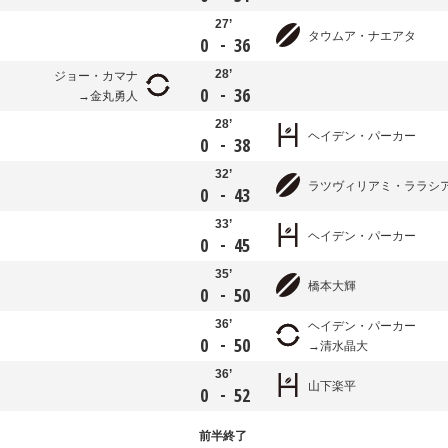
27’
タウムア・ナエアタ
-
0
36
28’
ジョー・カマナ
-
0
36
金丸勇人
28’
ヘイデン・パーカー
-
0
38
32’
ラツヴィリアミ・ララシ
-
0
43
33’
ヘイデン・パーカー
-
0
45
35’
橋本大輝
-
0
50
36’
ヘイデン・パーカー
-
0
50
清水晶大
36’
山下楽平
-
0
52
前半
終了