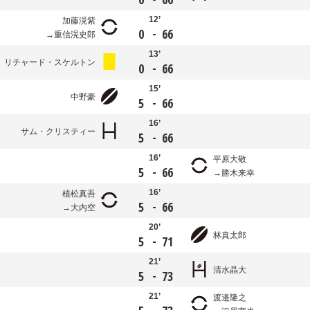
12’
加藤滉紫
-
0
66
重信滉史郎
13’
リチャード・スケルトン
-
0
66
15’
中野豪
-
5
66
16’
サム・クリスティー
-
5
66
16’
平原大敬
-
5
66
勝木来幸
16’
植松真吾
-
5
66
大内空
20’
林真太郎
-
5
71
21’
清水晶大
-
5
73
21’
渡邉隆之