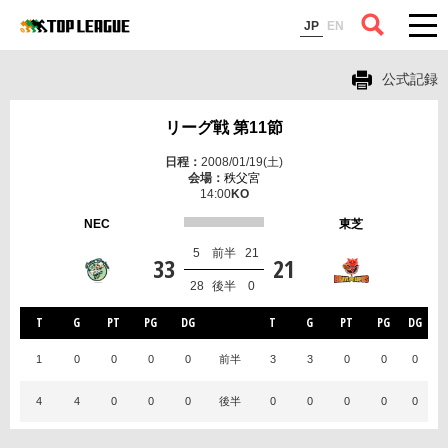
コラム
JP
EN
公式記録
リーグ戦 第11節
2008/01/19(土)
秩父宮
14:00
NEC
東芝
5
前半
21
33
21
28
後半
0
T
G
PT
PG
DG
T
G
PT
PG
DG
1
0
0
0
0
前半
3
3
0
0
0
4
4
0
0
0
後半
0
0
0
0
0