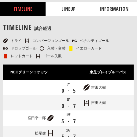
TIMELINE
LINEUP
INFORMATION
TIMELINE
試合経過
トライ
コンバージョンゴール
ペナルティゴール
ドロップゴール
入替・交替
イエローカード
レッドカード
ゴール失敗
NECグリーンロケッツ
東芝ブレイブルーパス
7’
吉田大樹
-
0
5
8’
吉田大樹
-
0
7
15’
窪田幸一郎
-
5
7
16’
松尾健
-
5
7