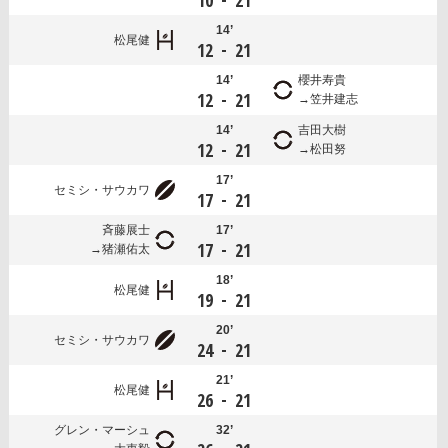
10
21
14’
松尾健
-
12
21
14’
櫻井寿貴
-
12
21
笠井建志
14’
吉田大樹
-
12
21
松田努
17’
セミシ・サウカワ
-
17
21
斉藤展士
17’
-
17
21
猪瀬佑太
18’
松尾健
-
19
21
20’
セミシ・サウカワ
-
24
21
21’
松尾健
-
26
21
グレン・マーシュ
32’