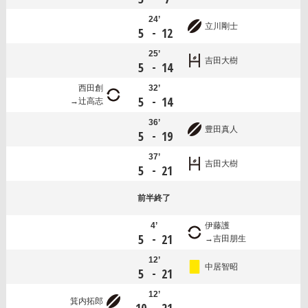
24’
立川剛士
-
5
12
25’
吉田大樹
-
5
14
西田創
32’
-
5
14
辻高志
36’
豊田真人
-
5
19
37’
吉田大樹
-
5
21
前半
終了
4’
伊藤護
-
5
21
吉田朋生
12’
中居智昭
-
5
21
12’
箕内拓郎
-