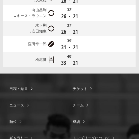
-
26
21
大東毅
向山昌利
32’
-
26
21
キース・ラウエン
木下剛
37’
-
26
21
安田知生
39’
窪田幸一郎
-
31
21
40’
松尾健
-
33
21
日程・結果
チケット
ニュース
チーム
順位
成績
ギャラリー
トップリーグについて