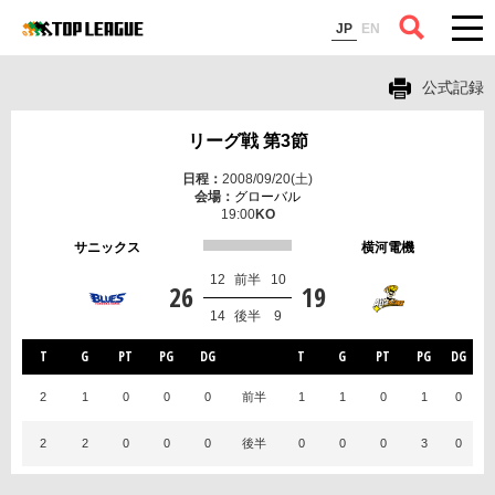
コラム
JP
EN
公式記録
リーグ戦 第3節
2008/09/20(土)
グローバル
19:00
サニックス
横河電機
12
前半
10
26
19
14
後半
9
T
G
PT
PG
DG
T
G
PT
PG
DG
2
1
0
0
0
前半
1
1
0
1
0
2
2
0
0
0
後半
0
0
0
3
0