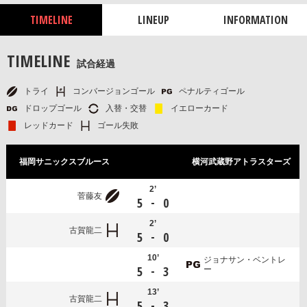
TIMELINE
LINEUP
INFORMATION
TIMELINE
試合経過
トライ
コンバージョンゴール
ペナルティゴール
ドロップゴール
入替・交替
イエローカード
レッドカード
ゴール失敗
福岡サニックスブルース
横河武蔵野アトラスターズ
2’
菅藤友
-
5
0
2’
古賀龍二
-
5
0
10’
ジョナサン・ベントレ
-
5
3
ー
13’
古賀龍二
-
5
3