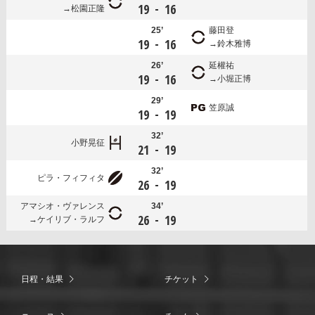
-
19
16
松園正隆
25’
藤田登
-
19
16
鈴木雅博
26’
延權祐
-
19
16
小堀正博
29’
笠原誠
-
19
19
32’
小野晃征
-
21
19
32’
ピラ・フィフィタ
-
26
19
アマシオ・ヴァレンス
34’
-
26
19
ケイリブ・ラルフ
日程・結果
チケット