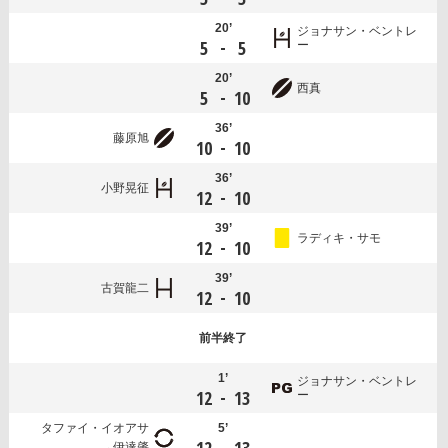
20’
ジョナサン・ベントレ
-
5
5
ー
20’
西真
-
5
10
36’
藤原旭
-
10
10
36’
小野晃征
-
12
10
39’
ラディキ・サモ
-
12
10
39’
古賀龍二
-
12
10
前半
終了
1’
ジョナサン・ベントレ
-
12
13
ー
タファイ・イオアサ
5’
-
伊達肇