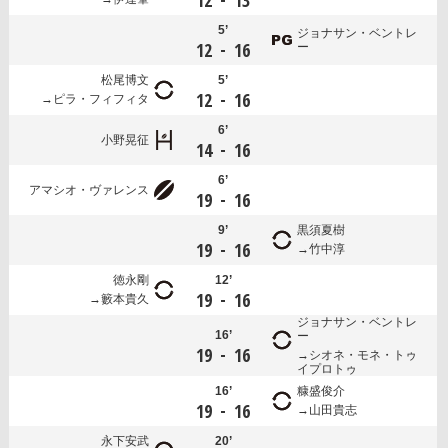
12
13
5’
ジョナサン・ベントレ
-
12
16
ー
松尾博文
5’
-
12
16
ピラ・フィフィタ
6’
小野晃征
-
14
16
6’
アマシオ・ヴァレンス
-
19
16
9’
黒須夏樹
-
19
16
竹中淳
徳永剛
12’
-
19
16
籔本貴久
ジョナサン・ベントレ
16’
ー
-
19
16
シオネ・モネ・トゥ
イプロトゥ
16’
糠盛俊介
-
19
16
山田貴志
永下安武
20’