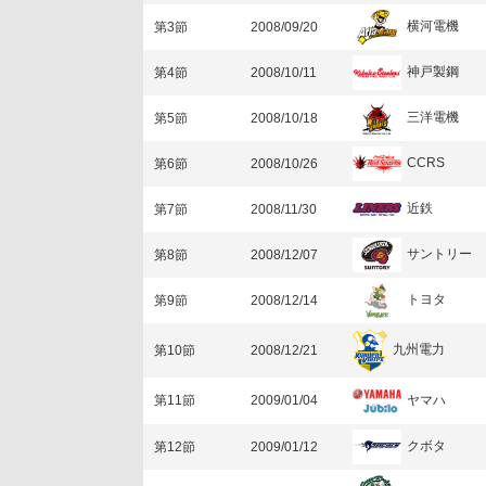
横河電機
第3節
2008/09/20
神戸製鋼
第4節
2008/10/11
三洋電機
第5節
2008/10/18
CCRS
第6節
2008/10/26
近鉄
第7節
2008/11/30
サントリー
第8節
2008/12/07
トヨタ
第9節
2008/12/14
九州電力
第10節
2008/12/21
ヤマハ
第11節
2009/01/04
クボタ
第12節
2009/01/12