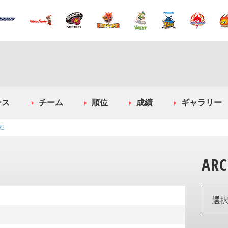
ース
チーム
順位
成績
ギャラリー
征
ARC
選