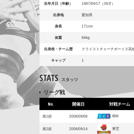
生年月日（年齢）
1987/04/17（39才）
出身地
愛知県
身長
171cm
体重
84kg
出身校・チーム歴
クライストチャーチボーイズ高
キャップ
1
STATS
スタッツ
リーグ戦
No.
開催日
対戦チーム
IBM
第1節
2008/09/06
東芝
第2節
2008/09/14