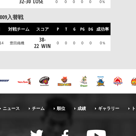
32
-
30
LOSE
0
0
0
0
0
0％
009入替戦
日
対戦チーム
スコア
P
T
G
PG
DG
成功率
38
-
14
豊田織機
0
0
0
0
0
0％
22
WIN
ニュース
チーム
順位
成績
ギャラリー
ト