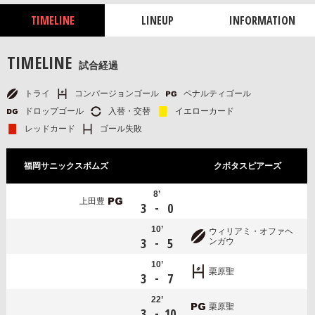
TIMELINE
LINEUP
INFORMATION
TIMELINE
試合経過
トライ
コンバージョンゴール
ペナルティゴール
ドロップゴール
入替・交替
イエローカード
レッドカード
ゴール失敗
福岡サニックスボムズ
クボタスピアーズ
8’
上田豊
-
3
0
10’
ウィリアミ・オファヘ
-
3
5
ンガウ
10’
栗原聖
-
3
7
22’
栗原聖
-
3
10