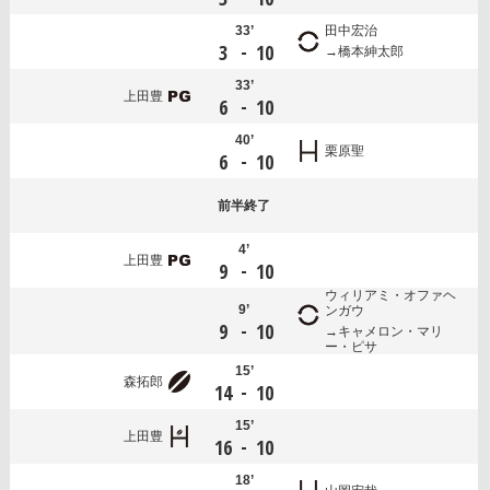
33’
田中宏治
-
3
10
橋本紳太郎
33’
上田豊
-
6
10
40’
栗原聖
-
6
10
前半
終了
4’
上田豊
-
9
10
ウィリアミ・オファヘ
9’
ンガウ
-
9
10
キャメロン・マリ
ー・ピサ
15’
森拓郎
-
14
10
15’
上田豊
-
16
10
18’