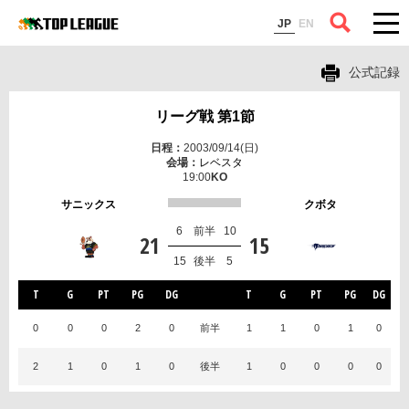
コラム
JP
EN
公式記録
リーグ戦 第1節
2003/09/14(日)
レベスタ
19:00
サニックス
クボタ
6
前半
10
21
15
15
後半
5
T
G
PT
PG
DG
T
G
PT
PG
DG
0
0
0
2
0
前半
1
1
0
1
0
2
1
0
1
0
後半
1
0
0
0
0