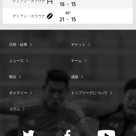
デミアン・カラウナ
-
16
15
40’
デミアン・カラウナ
-
21
15
日程・結果
チケット
ニュース
チーム
順位
成績
ギャラリー
トップリーグについて
コラム