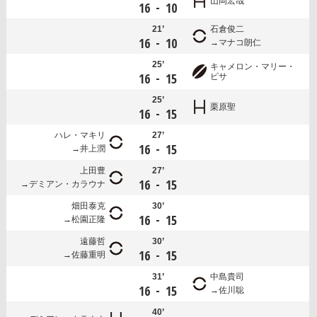
山岡宏哉
-
16
10
21’
石倉俊二
-
16
10
マナコ朗仁
25’
キャメロン・マリー・
-
16
15
ピサ
25’
栗原聖
-
16
15
ハレ・マキリ
27’
-
16
15
井上潤
上田豊
27’
-
16
15
デミアン・カラウナ
畑田泰克
30’
-
16
15
松園正隆
遠藤哲
30’
-
16
15
佐藤重明
31’
中島貴司
-
16
15
佐川聡
40’