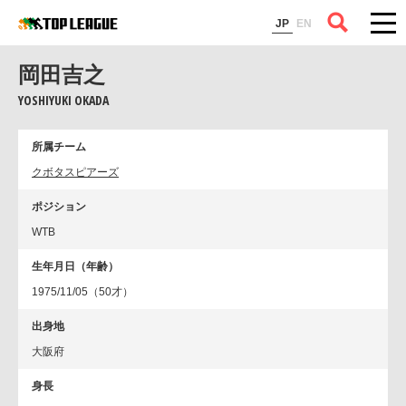
コラム
JP
EN
岡田吉之
YOSHIYUKI OKADA
所属チーム
クボタスピアーズ
ポジション
WTB
生年月日（年齢）
1975/11/05（50才）
出身地
大阪府
身長