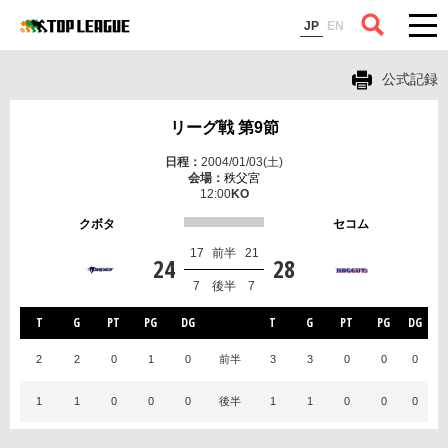
コラム
JP
EN
公式記録
リーグ戦 第9節
2004/01/03(土)
秩父宮
12:00
クボタ
セコム
17
前半
21
24
28
7
後半
7
T
G
PT
PG
DG
T
G
PT
PG
DG
2
2
0
1
0
前半
3
3
0
0
0
1
1
0
0
0
後半
1
1
0
0
0