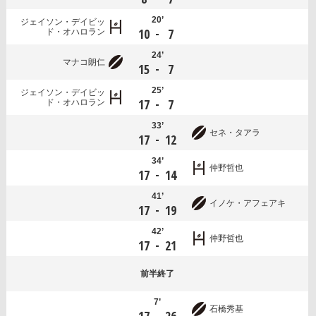
20’
ジェイソン・デイビッ
-
10
7
ド・オハロラン
24’
マナコ朗仁
-
15
7
25’
ジェイソン・デイビッ
-
17
7
ド・オハロラン
33’
セネ・タアラ
-
17
12
34’
仲野哲也
-
17
14
41’
イノケ・アフェアキ
-
17
19
42’
仲野哲也
-
17
21
前半
終了
7’
石橋秀基
-