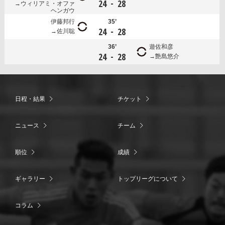
-
24
28
ウィリアミ・オファ
ヘンガウ
伊藤邦行
35’
-
24
28
佐川聡
36’
遊佐和彦
-
24
28
艶島悠介
日程・結果
チケット
ニュース
チーム
順位
成績
ギャラリー
トップリーグについて
コラム