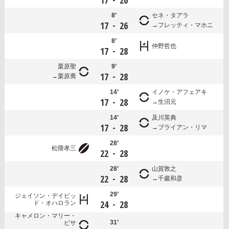
17
26
8’
セネ・タアラ
-
17
26
フレッティ・マホニ
8’
仲野哲也
-
17
28
栗原聖
9’
-
17
28
栗原喬
14’
イノケ・アフェアキ
-
17
28
生沼元
14’
及川英典
-
17
28
ブライアン・リマ
28’
松隈孝三
-
22
28
28’
山賀敦之
-
22
28
千巖和彦
29’
ジェイソン・デイビッ
-
24
28
ド・オハロラン
キャメロン・マリー・
31’
ピサ