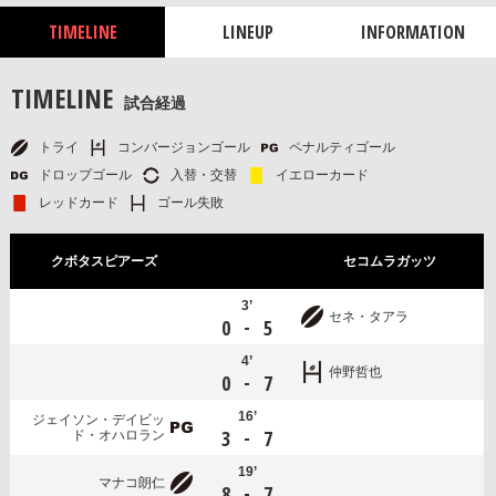
TIMELINE
LINEUP
INFORMATION
TIMELINE
試合経過
トライ
コンバージョンゴール
ペナルティゴール
ドロップゴール
入替・交替
イエローカード
レッドカード
ゴール失敗
クボタスピアーズ
セコムラガッツ
3’
セネ・タアラ
-
0
5
4’
仲野哲也
-
0
7
16’
ジェイソン・デイビッ
-
3
7
ド・オハロラン
19’
マナコ朗仁
-
8
7