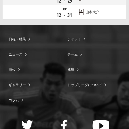
-
12
29
39’
山本大介
-
12
31
日程・結果
チケット
ニュース
チーム
順位
成績
ギャラリー
トップリーグについて
コラム