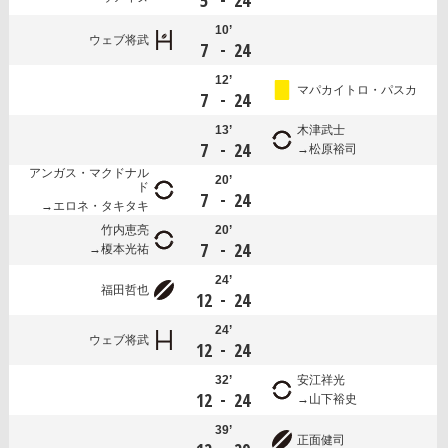
5
24
10’
ウェブ将武
-
7
24
12’
マパカイトロ・パスカ
-
7
24
13’
木津武士
-
7
24
松原裕司
アンガス・マクドナル
20’
ド
-
7
24
エロネ・タキタキ
竹内恵亮
20’
-
7
24
榎本光祐
24’
福田哲也
-
12
24
24’
ウェブ将武
-
12
24
32’
安江祥光
-
12
24
山下裕史
39’
正面健司