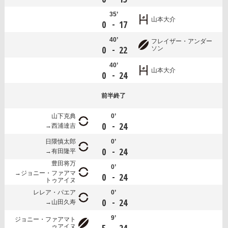
35’
山本大介
-
0
17
40’
フレイザー・アンダー
-
0
22
ソン
40’
山本大介
-
0
24
前半
終了
山下克典
0’
-
0
24
西浦達吉
日隈慎太郎
0’
-
0
24
有田隆平
豊田将万
0’
ジョニー・ファアマ
-
0
24
トゥアイヌ
レレア・パエア
0’
-
0
24
山田久寿
9’
ジョニー・ファアマト
-
ゥアイヌ