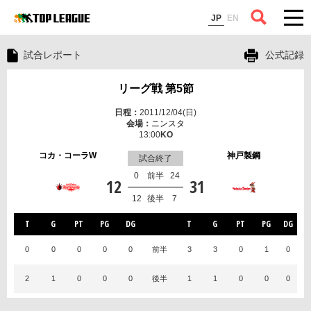
コラム
JP
EN
試合レポート
公式記録
リーグ戦 第5節
2011/12/04(日)
ニンスタ
13:00
コカ・コーラW
神戸製鋼
試合終了
0
前半
24
12
31
12
後半
7
T
G
PT
PG
DG
T
G
PT
PG
DG
0
0
0
0
0
前半
3
3
0
1
0
2
1
0
0
0
後半
1
1
0
0
0