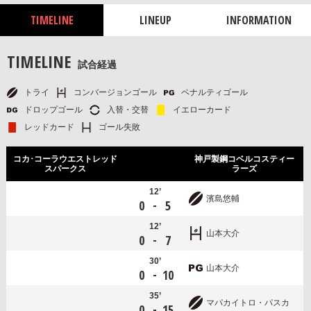
TIMELINE
LINEUP
INFORMATION
TIMELINE
試合経過
トライ
コンバージョンゴール
ペナルティゴール
ドロップゴール
入替・交替
イエローカード
レッドカード
ゴール失敗
コカ･コーラウエストレッド
神戸製鋼コベルコスティー
スパークス
ラーズ
12’
濱島悠輔
-
0
5
12’
山本大介
-
0
7
30’
山本大介
-
0
10
35’
マパカイトロ・パスカ
-
0
15