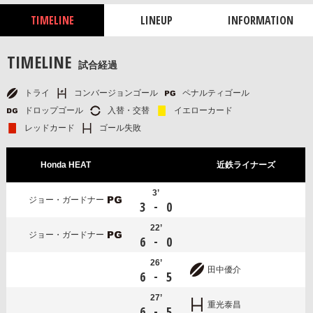
TIMELINE
LINEUP
INFORMATION
TIMELINE
試合経過
トライ
コンバージョンゴール
ペナルティゴール
ドロップゴール
入替・交替
イエローカード
レッドカード
ゴール失敗
Honda HEAT
近鉄ライナーズ
3’
ジョー・ガードナー
-
3
0
22’
ジョー・ガードナー
-
6
0
26’
田中優介
-
6
5
27’
重光泰昌
-
6
5