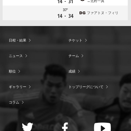
-
14
31
北村一真
37’
ファアトヌ・フィリ
-
14
34
日程・結果
チケット
ニュース
チーム
順位
成績
ギャラリー
トップリーグについて
コラム