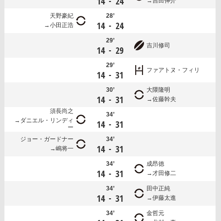
-
14
24
吉田伸介
天野豪紀
28’
-
14
24
小田正浩
29’
吉川修司
-
14
29
29’
ファアトヌ・フィリ
-
14
31
30’
大隈隆明
-
14
31
佐藤幹夫
須長尚之
34’
ダニエル・リンディ
-
14
31
ー
ジョー・ガードナー
34’
-
14
31
嶋将一
34’
成昂徳
-
14
31
才田修二
34’
田中正純
-
14
31
伊藤太進
34’
金哲元