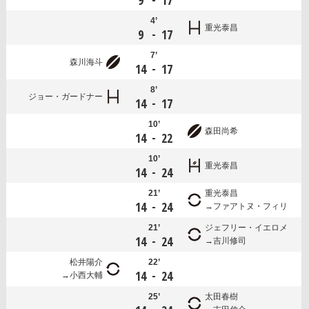
9
17
4’
重光泰昌
-
9
17
7’
森川海斗
-
14
17
8’
ジョー・ガードナー
-
14
17
10’
森田尚希
-
14
22
10’
重光泰昌
-
14
24
21’
重光泰昌
-
14
24
ファアトヌ・フィリ
21’
ジェフリー・イエロメ
-
14
24
吉川修司
松井陽介
22’
-
14
24
小西大輔
25’
太田春樹