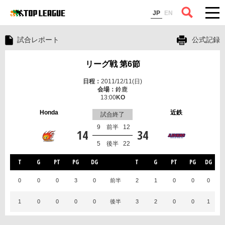
コラム
JP
EN
試合レポート
公式記録
リーグ戦 第6節
2011/12/11(日)
鈴鹿
13:00
Honda
近鉄
試合終了
9
前半
12
14
34
5
後半
22
T
G
PT
PG
DG
T
G
PT
PG
DG
0
0
0
3
0
前半
2
1
0
0
0
1
0
0
0
0
後半
3
2
0
0
1