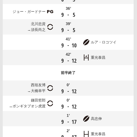
36’
ジョー・ガードナー
-
9
5
北川忠資
39’
-
9
5
須長尚之
41’
ルア・ロコツイ
-
9
10
42’
重光泰昌
-
9
12
前半
終了
西垣友博
0’
-
9
12
大橋幸平
鎌田哲郎
0’
-
9
12
ポンギタプオシ虎渡
1’
高忠伸
-
9
17
2’
重光泰昌
-