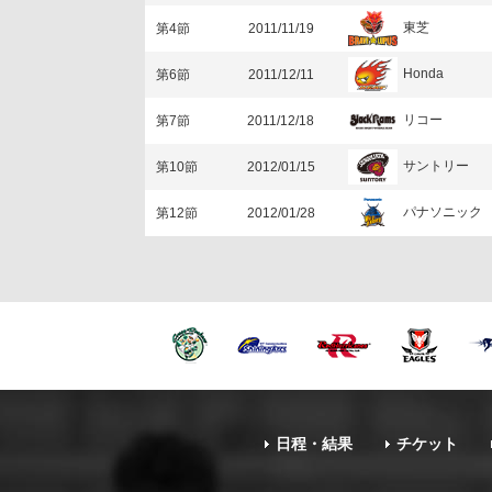
東芝
第4節
2011/11/19
Honda
第6節
2011/12/11
リコー
第7節
2011/12/18
サントリー
第10節
2012/01/15
パナソニック
第12節
2012/01/28
日程・結果
チケット