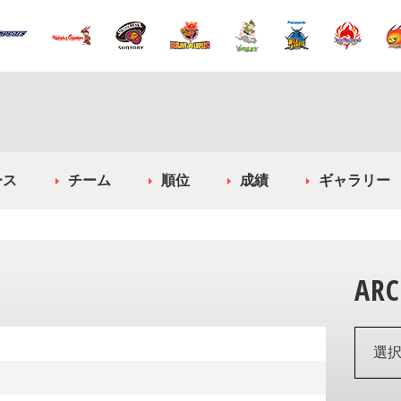
ース
チーム
順位
成績
ギャラリー
ARC
選