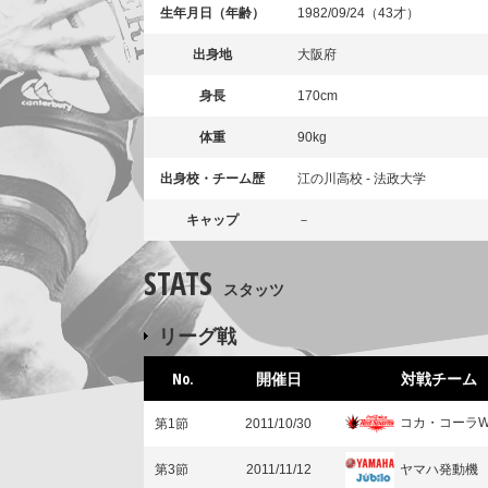
生年月日（年齢）
1982/09/24（43才）
出身地
大阪府
身長
170cm
体重
90kg
出身校・チーム歴
江の川高校 - 法政大学
キャップ
－
STATS
スタッツ
リーグ戦
No.
開催日
対戦チーム
コカ・コーラ
第1節
2011/10/30
ヤマハ発動機
第3節
2011/11/12