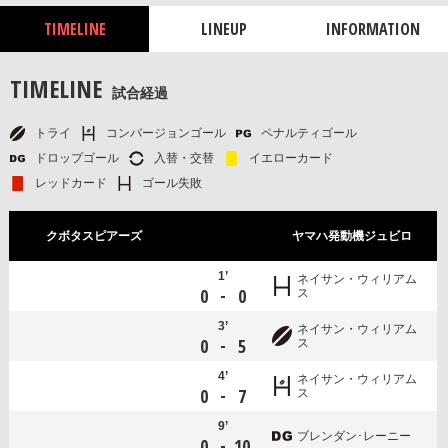
TIMELINE
LINEUP
INFORMATION
TIMELINE
試合経過
トライ
コンバージョンゴール
ペナルティゴール
ドロップゴール
入替・交替
イエローカード
レッドカード
ゴール失敗
クボタスピアーズ
ヤマハ発動機ジュビロ
1’
ネイサン・ウィリアム
-
0
0
ス
3’
ネイサン・ウィリアム
-
0
5
ス
4’
ネイサン・ウィリアム
-
0
7
ス
9’
ブレンダン･レーニー
-
0
10