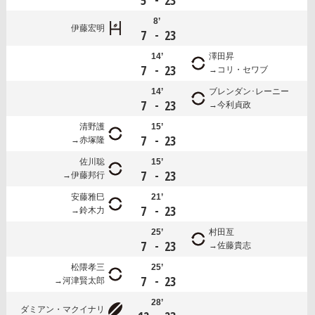
5
23
8’
伊藤宏明
-
7
23
14’
澤田昇
-
7
23
コリ・セワブ
14’
ブレンダン･レーニー
-
7
23
今利貞政
清野護
15’
-
7
23
赤塚隆
佐川聡
15’
-
7
23
伊藤邦行
安藤雅巳
21’
-
7
23
鈴木力
25’
村田亙
-
7
23
佐藤貴志
松隈孝三
25’
-
7
23
河津賢太郎
28’
ダミアン・マクイナリ