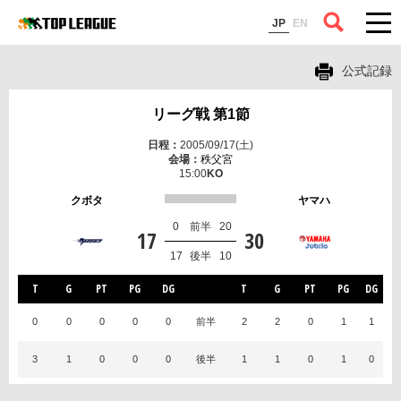
コラム
JP
EN
公式記録
リーグ戦 第1節
2005/09/17(土)
秩父宮
15:00
クボタ
ヤマハ
0
前半
20
17
30
17
後半
10
T
G
PT
PG
DG
T
G
PT
PG
DG
0
0
0
0
0
前半
2
2
0
1
1
3
1
0
0
0
後半
1
1
0
1
0