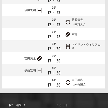
-
12
23
29’
伊藤宏明
-
12
23
29’
勝又貴光
-
12
23
中野大介
34’
木曽一
-
12
28
35’
ネイサン・ウィリアム
-
12
30
ス
39’
吉田英之
-
17
30
40’
伊藤宏明
-
17
30
41’
串田義和
-
17
30
米倉隆之
日程・結果
チケット