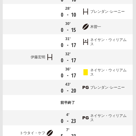
28’
ブレンダン･レーニー
-
0
10
30’
木曽一
-
0
15
31’
ネイサン・ウィリアム
-
0
17
ス
32’
伊藤宏明
-
0
17
36’
ネイサン・ウィリアム
-
0
17
ス
43’
ブレンダン･レーニー
-
0
20
前半
終了
4’
ネイサン・ウィリアム
-
0
23
ス
7’
トウタイ・ケフ
-