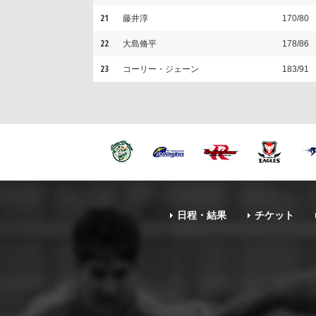
21
藤井淳
170/80
22
大島脩平
178/86
23
コーリー・ジェーン
183/91
日程・結果
チケット