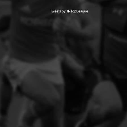
Tweets by JRTopLeague