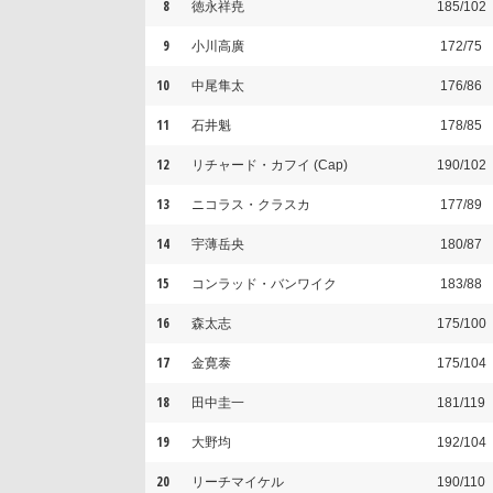
8
徳永祥尭
185/102
9
小川高廣
172/75
10
中尾隼太
176/86
11
石井魁
178/85
12
リチャード・カフイ (Cap)
190/102
13
ニコラス・クラスカ
177/89
14
宇薄岳央
180/87
15
コンラッド・バンワイク
183/88
16
森太志
175/100
17
金寛泰
175/104
18
田中圭一
181/119
19
大野均
192/104
20
リーチマイケル
190/110