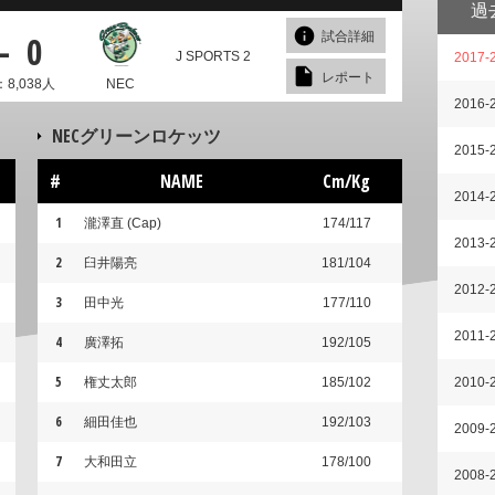
過
-
0
試合詳細
J SPORTS 2
2017-
レポート
8,038人
NEC
2016-
NECグリーンロケッツ
2015-
#
NAME
Cm/Kg
2014-
1
瀧澤直 (Cap)
174/117
2013-
2
臼井陽亮
181/104
2012-
3
田中光
177/110
2011-
4
廣澤拓
192/105
5
権丈太郎
185/102
2010-
6
細田佳也
192/103
2009-
7
大和田立
178/100
2008-