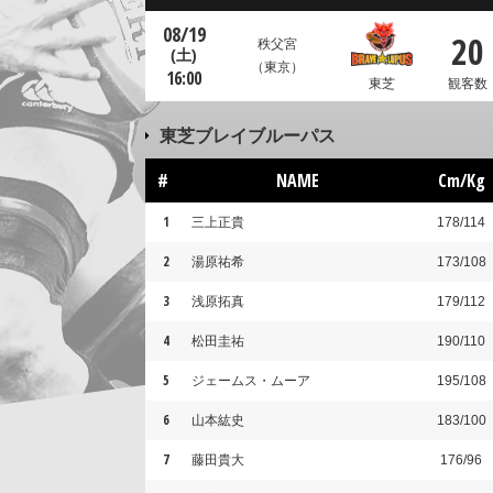
08/19
20
秩父宮
(土)
（東京）
16:00
東芝
観客数：
東芝ブレイブルーパス
#
NAME
Cm/Kg
1
三上正貴
178/114
2
湯原祐希
173/108
3
浅原拓真
179/112
4
松田圭祐
190/110
5
ジェームス・ムーア
195/108
6
山本紘史
183/100
7
藤田貴大
176/96