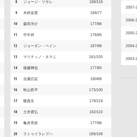
8
ジョージ・リサレ
188/118
2007-
9
木村友憲
168/77
2006-
10
森田洋介
177/86
2005-
11
竹中祥
176/95
12
ジョーダン・ペイン
187/98
2004-
13
マリティノ・ネマニ
181/105
2003-
14
後藤輝也
177/80
15
吉廣広征
180/88
16
秋山哲平
173/100
17
榎真生
178/119
18
土井貴弘
182/110
19
亀井亮依
177/96
20
ラトゥイラレプハ
189/108