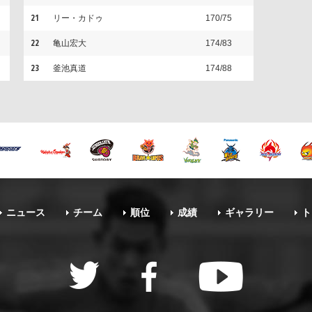
21
リー・カドゥ
170/75
22
亀山宏大
174/83
23
釜池真道
174/88
ニュース
チーム
順位
成績
ギャラリー
ト