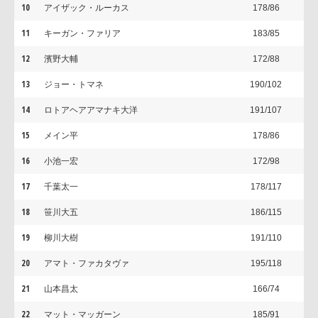
10
アイザック・ルーカス
178/86
11
キーガン・ファリア
183/85
12
濱野大輔
172/88
13
ジョー・トマネ
190/102
14
ロトアヘアアマナキ大洋
191/107
15
メイン平
178/86
16
小池一宏
172/98
17
千葉太一
178/117
18
笹川大五
186/115
19
柳川大樹
191/110
20
アマト・ファカタヴァ
195/118
21
山本昌太
166/74
22
マット・マッガーン
185/91