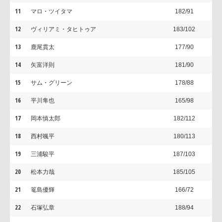
11
マロ・ツイタマ
182/91
12
ヴィリアミ・タヒトゥア
183/102
13
鹿尾貫太
177/90
14
矢富洋則
181/90
15
サム・グリーン
178/88
16
平川隼也
165/98
17
岡本慎太郎
182/112
18
西村颯平
180/113
19
三浦駿平
187/103
20
松本力哉
185/105
21
篭島優輝
166/72
22
石塚弘章
188/94