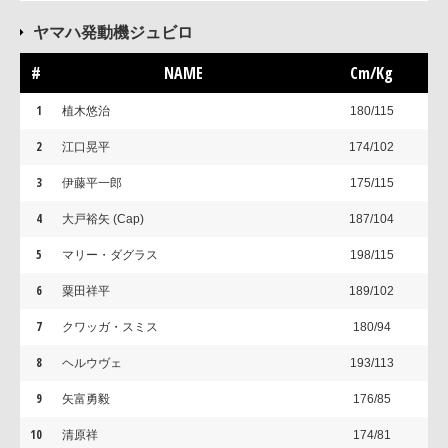
ヤマハ発動機ジュビロ
#
NAME
Cm/Kg
1
植木悠治
180/115
2
江口晃平
174/102
3
伊藤平一郎
175/115
4
大戸裕矢 (Cap)
187/104
5
マリー・ダグラス
198/115
6
粟田祥平
189/102
7
クワッガ・スミス
180/94
8
ヘルウヴェ
193/113
9
矢富勇毅
176/85
10
清原祥
174/81