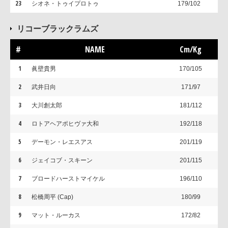
23
シオネ・トゥイプロトゥ
179/102
リコーブラックラムズ
#
NAME
Cm/Kg
1
眞壁貴男
170/105
2
武井日向
171/97
3
大川創太郎
181/112
4
ロトアヘアポヒヴァ大和
192/118
5
デーモン・レエスアス
201/119
6
ジェイコブ・スキーン
201/115
7
ブロードハーストマイケル
196/110
8
松橋周平 (Cap)
180/99
9
マット・ルーカス
172/82