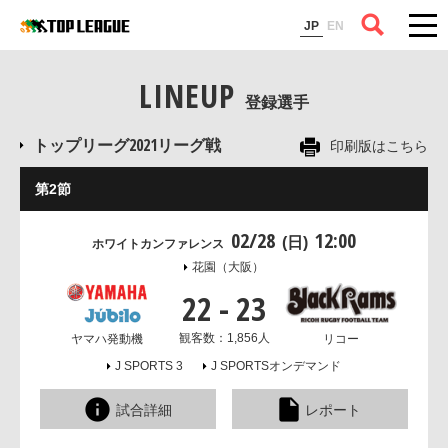
コラム
JP
EN
LINEUP
登録選手
トップリーグ2021リーグ戦
印刷版はこちら
第2節
02/28
12:00
(日)
ホワイトカンファレンス
花園
（大阪）
22
-
23
観客数：1,856人
ヤマハ発動機
リコー
J SPORTS 3
J SPORTSオンデマンド
試合詳細
レポート