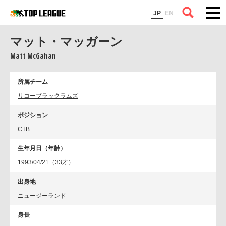
コラム
JP
EN
マット・マッガーン
Matt McGahan
所属チーム
リコーブラックラムズ
ポジション
CTB
生年月日（年齢）
1993/04/21（33才）
出身地
ニュージーランド
身長