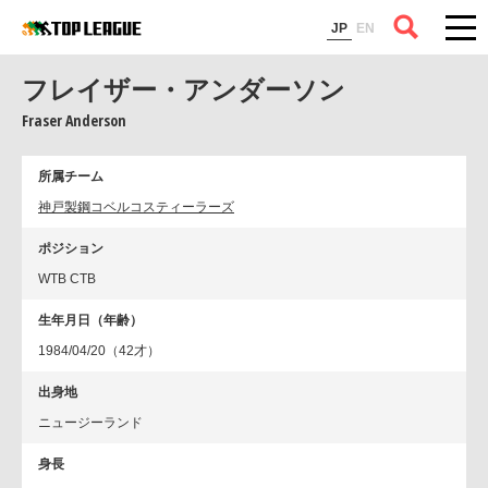
コラム
JP
EN
フレイザー・アンダーソン
Fraser Anderson
所属チーム
神戸製鋼コベルコスティーラーズ
ポジション
WTB CTB
生年月日（年齢）
1984/04/20（42才）
出身地
ニュージーランド
身長