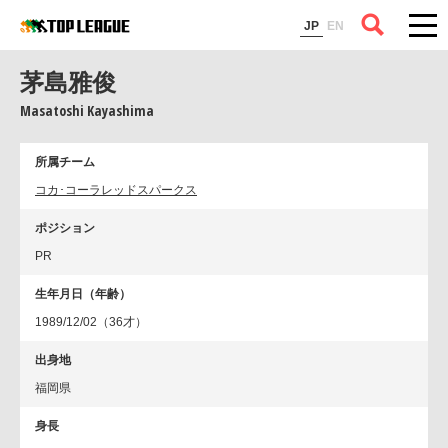
コラム
JP
EN
茅島雅俊
Masatoshi Kayashima
所属チーム
コカ･コーラレッドスパークス
ポジション
PR
生年月日（年齢）
1989/12/02（36才）
出身地
福岡県
身長