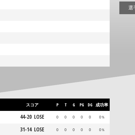
選
スコア
P
T
G
PG
DG
成功率
44
-
20
LOSE
0
0
0
0
0
0％
31
-
14
LOSE
0
0
0
0
0
0％