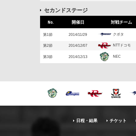
セカンドステージ
No.
開催日
対戦チーム
クボタ
第1節
2014/11/29
NTTドコモ
第2節
2014/12/07
NEC
第3節
2014/12/13
日程・結果
チケット