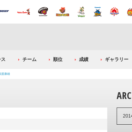
ース
チーム
順位
成績
ギャラリー
猿渡康雄
ARC
20