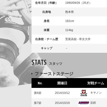
生年月日（年齢）
1990/09/28（35才）
出身地
熊本県
身長
182cm
体重
114kg
出身校・チーム歴
荒尾高校 - 帝京大学
キャップ
－
STATS
スタッツ
ファーストステージ
No.
開催日
対戦チーム
キヤノン
第6節
2014/10/12
近鉄
第7節
2014/10/19