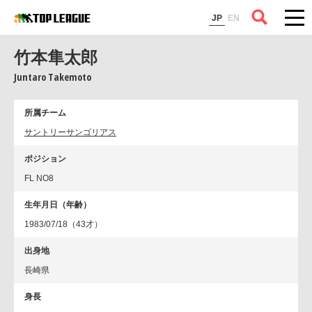
コラム
JP
EN
竹本隼太郎
Juntaro Takemoto
所属チーム
サントリーサンゴリアス
ポジション
FL NO8
生年月日（年齢）
1983/07/18（43才）
出身地
長崎県
身長