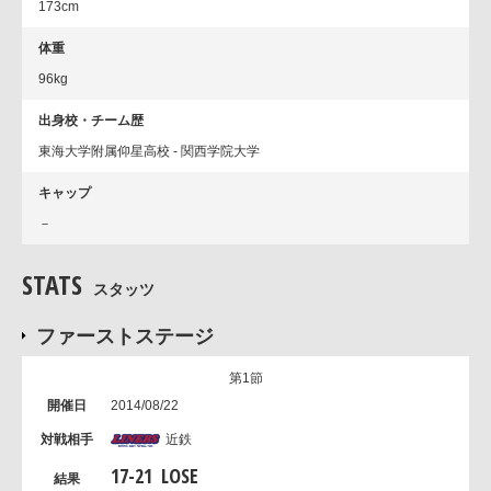
173cm
体重
96kg
出身校・チーム歴
東海大学附属仰星高校 - 関西学院大学
キャップ
－
STATS
スタッツ
ファーストステージ
第1節
2014/08/22
近鉄
17
-
21
LOSE