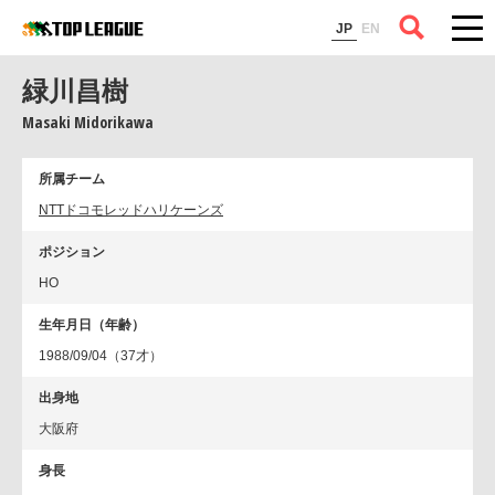
コラム
JP
EN
緑川昌樹
Masaki Midorikawa
所属チーム
NTTドコモレッドハリケーンズ
ポジション
HO
生年月日（年齢）
1988/09/04（37才）
出身地
大阪府
身長