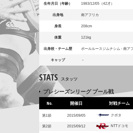
生年月日（年齢）
1983/12/05（42才）
出身地
南アフリカ
身長
208cm
体重
121kg
出身校・チーム歴
ポールルースジムナシム - 南アフ
キャップ
－
STATS
スタッツ
プレシーズンリーグ プール戦
No.
開催日
対戦チーム
クボタ
第1節
2015/09/05
NTTドコモ
第2節
2015/09/12