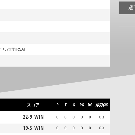
選
リカ大学[RSA]
スコア
P
T
G
PG
DG
成功率
22
-
9
WIN
0
0
0
0
0
0％
19
-
5
WIN
0
0
0
0
0
0％