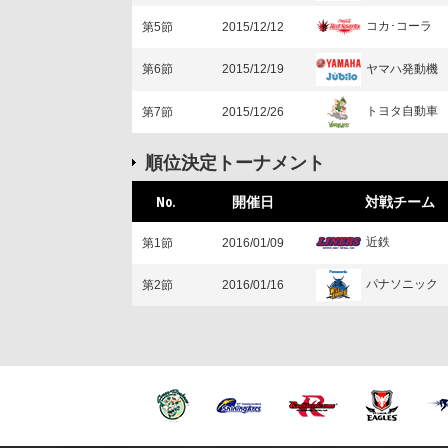
コカ･コーラ
第5節
2015/12/12
ヤマハ発動機
第6節
2015/12/19
トヨタ自動車
第7節
2015/12/26
順位決定トーナメント
No.
開催日
対戦チーム
近鉄
第1節
2016/01/09
パナソニック
第2節
2016/01/16