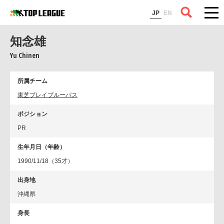
コラム
JP
EN
知念雄
Yu Chinen
所属チーム
東芝ブレイブルーパス
ポジション
PR
生年月日（年齢）
1990/11/18（35才）
出身地
沖縄県
身長