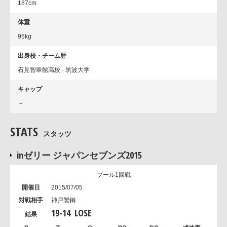
187cm
体重
95kg
出身校・チーム歴
石見智翠館高校 - 筑波大学
キャップ
－
STATS
スタッツ
inゼリー ジャパンセブンズ2015
プール1回戦
2015/07/05
神戸製鋼
19
-
14
LOSE