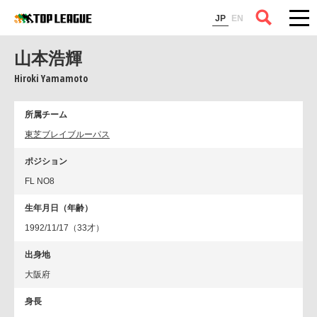
コラム
JP
EN
山本浩輝
Hiroki Yamamoto
所属チーム
東芝ブレイブルーパス
ポジション
FL NO8
生年月日（年齢）
1992/11/17（33才）
出身地
大阪府
身長