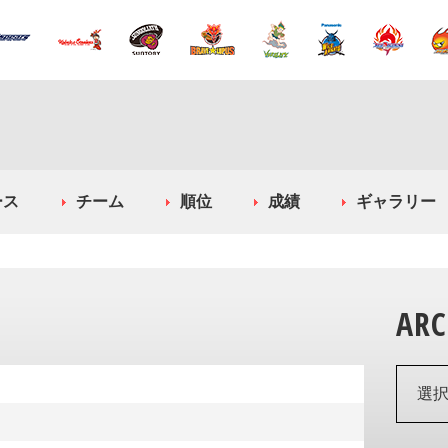
ース
チーム
順位
成績
ギャラリー
ARC
選