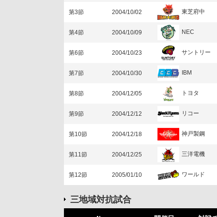
東芝府中
第3節
2004/10/02
NEC
第4節
2004/10/09
サントリー
第6節
2004/10/23
IBM
第7節
2004/10/30
トヨタ
第8節
2004/12/05
リコー
第9節
2004/12/12
神戸製鋼
第10節
2004/12/18
三洋電機
第11節
2004/12/25
ワールド
第12節
2005/01/10
三地域対抗試合