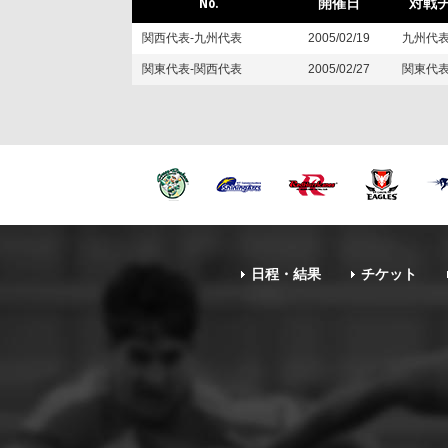
No.
開催日
対戦
関西代表-九州代表
2005/02/19
九州代
関東代表-関西代表
2005/02/27
関東代
日程・結果
チケット