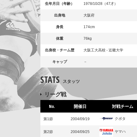
生年月日（年齢）
1978/10/28（47才）
出身地
大阪府
身長
174cm
体重
76kg
出身校・チーム歴
大阪工大高校 - 近畿大学
キャップ
－
STATS
スタッツ
リーグ戦
No.
開催日
対戦チーム
クボタ
第1節
2004/09/19
ヤマハ
第2節
2004/09/25