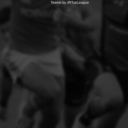
Tweets by JRTopLeague