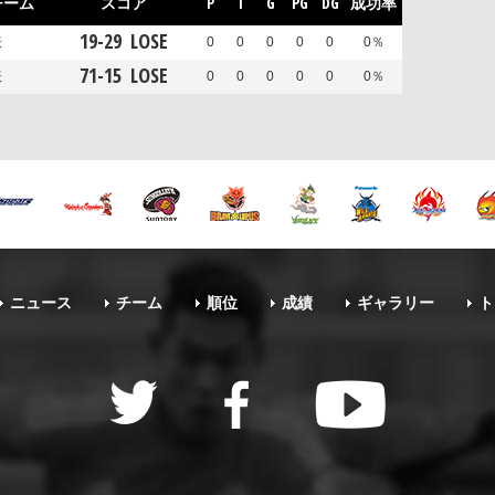
チーム
スコア
P
T
G
PG
DG
成功率
19
-
29
LOSE
表
0
0
0
0
0
0％
71
-
15
LOSE
表
0
0
0
0
0
0％
ニュース
チーム
順位
成績
ギャラリー
ト