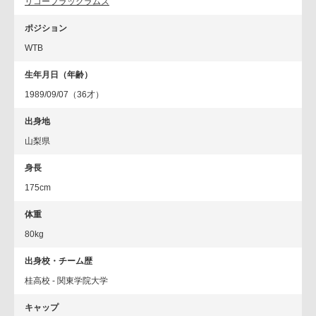
リコーブラックラムズ
ポジション
WTB
生年月日（年齢）
1989/09/07（36才）
出身地
山梨県
身長
175cm
体重
80kg
出身校・チーム歴
桂高校 - 関東学院大学
キャップ