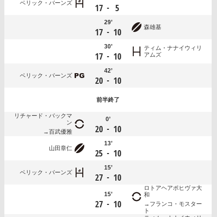
ベリック・バーンズ
-
17
5
29’
森雄基
-
17
10
30’
ティム・ナナイウィリ
-
17
10
アムズ
42’
ベリック・バーンズ
-
20
10
前半
終了
リチャード・バックマ
0’
ン
-
20
10
百武優雅
13’
山田章仁
-
25
10
15’
ベリック・バーンズ
-
27
10
ロトアヘアポヒヴァ大
15’
和
-
27
10
フランコ・モスター
ト