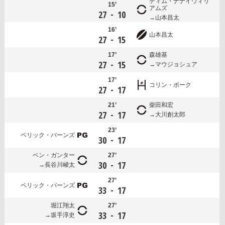
ティム・ナナイウィリ
15’
アムズ
-
27
10
山本昌太
16’
山本昌太
-
27
15
17’
森雄基
-
27
15
マウジョシュア
17’
コリン・ボーク
-
27
17
21’
柴田和宏
-
27
17
大川創太郎
23’
ベリック・バーンズ
-
30
17
ベン・ガンター
27’
-
30
17
長谷川崚太
27’
ベリック・バーンズ
-
33
17
堀江翔太
27’
-
33
17
坂手淳史