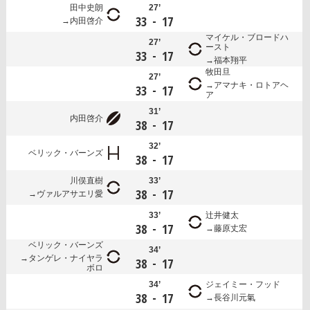
田中史朗
27’
-
33
17
内田啓介
マイケル・ブロードハ
27’
ースト
-
33
17
福本翔平
牧田旦
27’
アマナキ・ロトアヘ
-
33
17
ア
31’
内田啓介
-
38
17
32’
ベリック・バーンズ
-
38
17
川俣直樹
33’
-
38
17
ヴァルアサエリ愛
33’
辻井健太
-
38
17
藤原丈宏
ベリック・バーンズ
34’
タンゲレ・ナイヤラ
-
38
17
ボロ
34’
ジェイミー・フッド
-
38
17
長谷川元氣