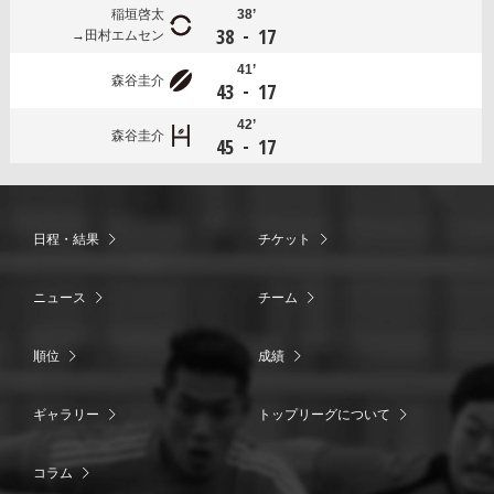
稲垣啓太
38’
-
38
17
田村エムセン
41’
森谷圭介
-
43
17
42’
森谷圭介
-
45
17
日程・結果
チケット
ニュース
チーム
順位
成績
ギャラリー
トップリーグについて
コラム