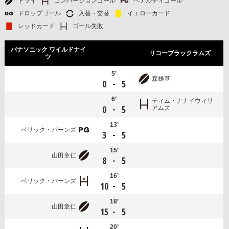
トライ
コンバージョンゴール
ペナルティゴール
ドロップゴール
入替・交替
イエローカード
レッドカード
ゴール失敗
パナソニック ワイルドナイ
リコーブラックラムズ
ツ
5’
森雄基
-
0
5
6’
ティム・ナナイウィリ
-
0
5
アムズ
13’
ベリック・バーンズ
-
3
5
15’
山田章仁
-
8
5
16’
ベリック・バーンズ
-
10
5
18’
山田章仁
-
15
5
20’