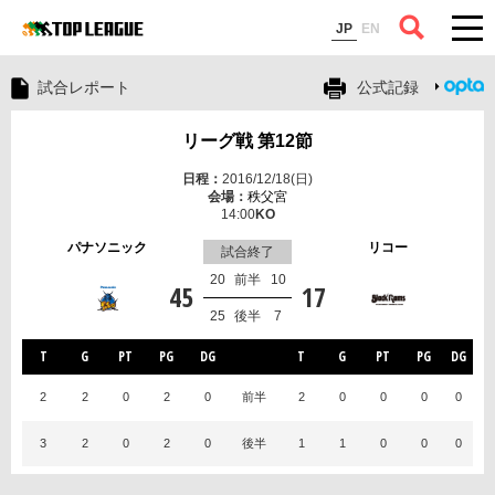
コラム
JP
EN
試合レポート
公式記録
リーグ戦 第12節
2016/12/18(日)
秩父宮
14:00
パナソニック
リコー
試合終了
20
前半
10
45
17
25
後半
7
T
G
PT
PG
DG
T
G
PT
PG
DG
2
2
0
2
0
前半
2
0
0
0
0
3
2
0
2
0
後半
1
1
0
0
0