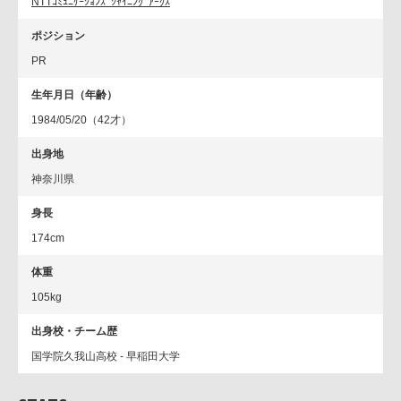
NTTｺﾐｭﾆｹｰｼｮﾝｽﾞｼｬｲﾆﾝｸﾞｱｰｸｽ
ポジション
PR
生年月日（年齢）
1984/05/20（42才）
出身地
神奈川県
身長
174cm
体重
105kg
出身校・チーム歴
国学院久我山高校 - 早稲田大学