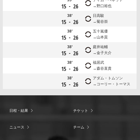
-
15
26
野口裕也
38’
日高駿
-
15
26
菊谷崇
38’
五十嵐優
-
15
26
山本貢
38’
庭井祐輔
-
15
26
金子大介
38’
福居武
-
15
26
森谷直貴
38’
アダム・トムソン
-
15
26
コーリー・トーマス
日程・結果
チケット
ニュース
チーム