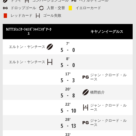
トライ
コンバージョンゴール
ペナルティゴール
ドロップゴール
入替・交替
イエローカード
レッドカード
ゴール失敗
NTTｺﾐｭﾆｹｰｼｮﾝｽﾞｼｬｲﾆﾝｸﾞｱｰｸ
キヤノンイーグルス
ｽ
7’
エルトン・ヤンチース
-
5
0
8’
エルトン・ヤンチース
-
5
0
17’
ジャン・クロード・ル
-
5
3
ース
20’
橋野皓介
-
5
8
22’
ジャン・クロード・ル
-
5
10
ース
28’
ジャン・クロード・ル
-
5
13
ース
33’