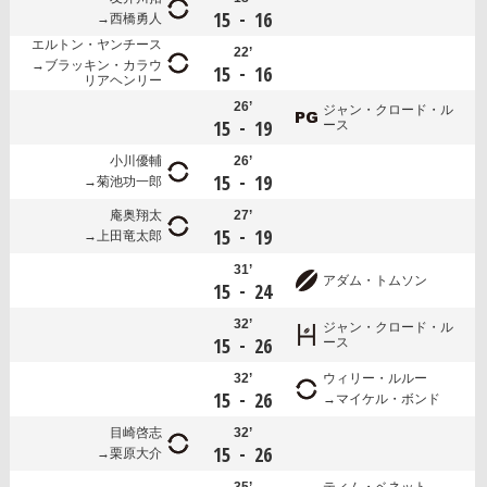
-
15
16
西橋勇人
エルトン・ヤンチース
22’
ブラッキン・カラウ
-
15
16
リアヘンリー
26’
ジャン・クロード・ル
-
15
19
ース
小川優輔
26’
-
15
19
菊池功一郎
庵奥翔太
27’
-
15
19
上田竜太郎
31’
アダム・トムソン
-
15
24
32’
ジャン・クロード・ル
-
15
26
ース
32’
ウィリー・ルルー
-
15
26
マイケル・ボンド
目崎啓志
32’
-
15
26
栗原大介
35’
ティム・ベネット