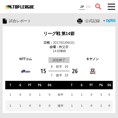
コラム
JP
EN
試合レポート
公式記録
リーグ戦 第14節
2017/01/08(日)
秩父宮
14:00
NTTコム
キヤノン
試合終了
8
前半
16
15
26
7
後半
10
T
G
PT
PG
DG
T
G
PT
PG
DG
1
0
0
1
0
前半
1
1
0
3
0
1
1
0
0
0
後半
1
1
0
1
0