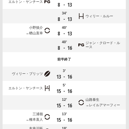
エルトン・ヤンチース
-
8
13
34’
ウィリー・ルルー
-
8
13
小野慎介
40’
-
8
13
楢山直幸
40’
ジャン・クロード・ル
-
8
16
ース
前半
終了
3’
ヴィリー・ブリッツ
-
13
16
5’
エルトン・ヤンチース
-
15
16
12’
山路泰生
-
15
16
レイルアマーフィー
三浦嶺
13’
-
15
16
種本直人
友井川拓
18’