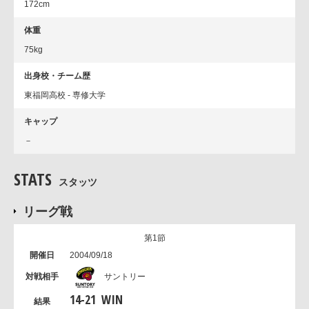
172cm
体重
75kg
出身校・チーム歴
東福岡高校 - 専修大学
キャップ
－
STATS
スタッツ
リーグ戦
第1節
2004/09/18
サントリー
14
-
21
WIN