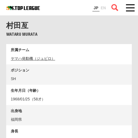
コラム
JP
EN
村田亙
WATARU MURATA
所属チーム
ヤマハ発動機（ジュビロ）
ポジション
SH
生年月日（年齢）
1968/01/25（58才）
出身地
福岡県
身長