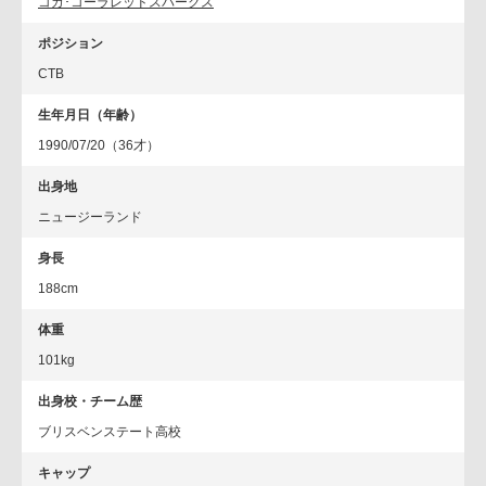
コカ･コーラレッドスパークス
ポジション
CTB
生年月日（年齢）
1990/07/20（36才）
出身地
ニュージーランド
身長
188cm
体重
101kg
出身校・チーム歴
ブリスベンステート高校
キャップ