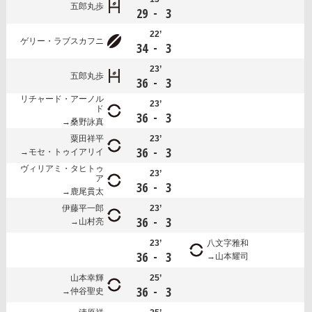
五郎丸歩
-
29
3
22’
ゲリー・ラブスカフニ
-
34
3
23’
五郎丸歩
-
36
3
リチャード・アーノル
23’
ド
-
36
3
桑野詠真
粟田祥平
23’
-
36
3
モセ・トゥイアリイ
ヴィリアミ・タヒトゥ
23’
ア
-
36
3
鹿尾貫太
伊藤平一郎
23’
-
36
3
山村亮
23’
八文字雅和
-
36
3
山本耀司
山本幸輝
25’
-
36
3
仲谷聖史