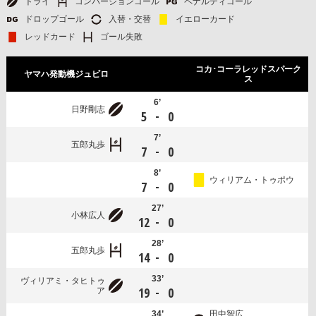
トライ
コンバージョンゴール
ペナルティゴール
ドロップゴール
入替・交替
イエローカード
レッドカード
ゴール失敗
コカ･コーラレッドスパーク
ヤマハ発動機ジュビロ
ス
6’
日野剛志
-
5
0
7’
五郎丸歩
-
7
0
8’
ウィリアム・トゥポウ
-
7
0
27’
小林広人
-
12
0
28’
五郎丸歩
-
14
0
33’
ヴィリアミ・タヒトゥ
-
19
0
ア
34’
田中智広