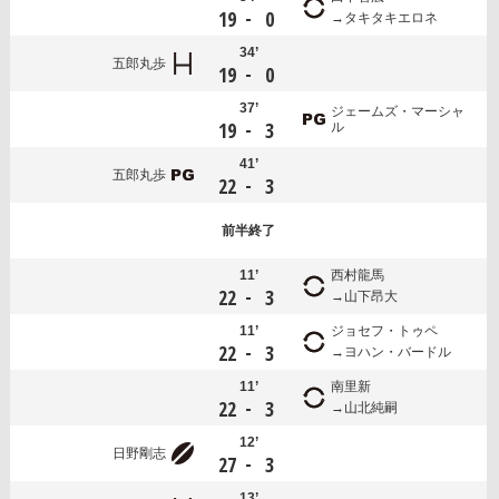
-
19
0
タキタキエロネ
34’
五郎丸歩
-
19
0
37’
ジェームズ・マーシャ
-
19
3
ル
41’
五郎丸歩
-
22
3
前半
終了
11’
西村龍馬
-
22
3
山下昂大
11’
ジョセフ・トゥペ
-
22
3
ヨハン・バードル
11’
南里新
-
22
3
山北純嗣
12’
日野剛志
-
27
3
13’