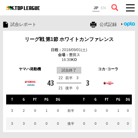
コラム
JP
EN
試合レポート
公式記録
リーグ戦 第1節 ホワイトカンファレンス
2018/09/01(土)
豊田ス
16:30
ヤマハ発動機
コカ･コーラ
試合終了
22
前半
3
43
3
21
後半
0
T
G
PT
PG
DG
T
G
PT
PG
DG
3
2
0
1
0
前半
0
0
0
1
0
3
3
0
0
0
後半
0
0
0
0
0