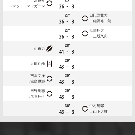
清原祥
25’
-
36
3
マット・マッガーン
27’
日比野壮大
-
36
3
細野裕一朗
27’
江頭翔太
-
36
3
三股久典
28’
伊東力
-
41
3
29’
五郎丸歩
-
43
3
吉沢文洋
29’
-
43
3
篭島優輝
日野剛志
29’
-
43
3
名嘉翔伍
36’
中村篤郎
-
43
3
山下大輔