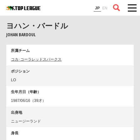
コラム
JP
EN
ヨハン・バードル
JOHAN BARDOUL
所属チーム
コカ･コーラレッドスパークス
ポジション
LO
生年月日（年齢）
1987/06/16（39才）
出身地
ニュージーランド
身長