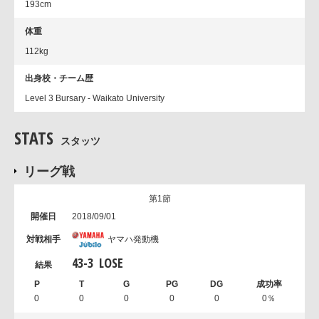
193cm
体重
112kg
出身校・チーム歴
Level 3 Bursary - Waikato University
STATS
スタッツ
リーグ戦
第1節
2018/09/01
ヤマハ発動機
43
-
3
LOSE
0
0
0
0
0
0％