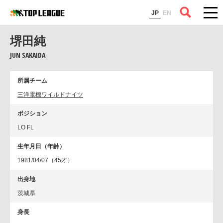
コラム
JP
EN
堺田純
JUN SAKAIDA
所属チーム
三洋電機ワイルドナイツ
ポジション
LO FL
生年月日（年齢）
1981/04/07（45才）
出身地
茨城県
身長