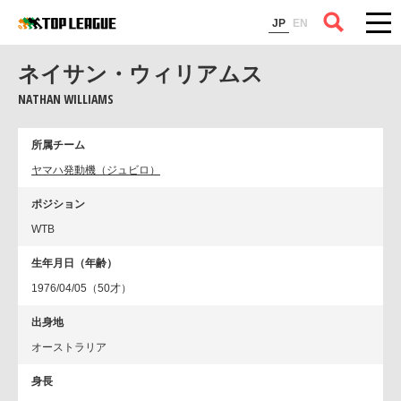
コラム
JP
EN
ネイサン・ウィリアムス
NATHAN WILLIAMS
所属チーム
ヤマハ発動機（ジュビロ）
ポジション
WTB
生年月日（年齢）
1976/04/05（50才）
出身地
オーストラリア
身長