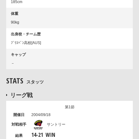
185cm
体重
90kg
出身校・チーム歴
ﾌﾞﾘｽﾍﾞﾝ高校[AUS]
キャップ
－
STATS
スタッツ
リーグ戦
第1節
2004/09/18
サントリー
14
-
21
WIN