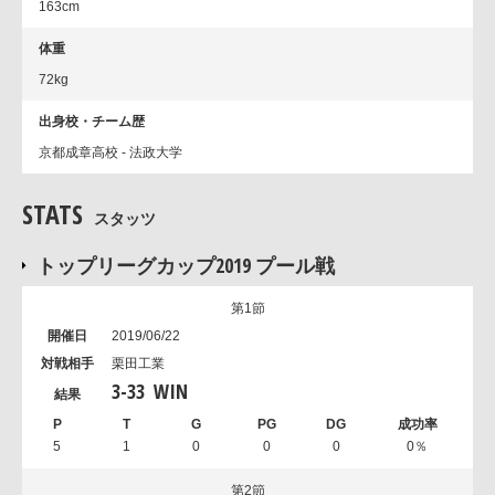
163cm
体重
72kg
出身校・チーム歴
京都成章高校 - 法政大学
STATS
スタッツ
トップリーグカップ2019 プール戦
第1節
2019/06/22
栗田工業
3
-
33
WIN
5
1
0
0
0
0％
第2節