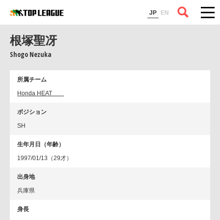
コラム
JP
EN
根塚聖冴
Shogo Nezuka
所属チーム
Honda HEAT
ポジション
SH
生年月日（年齢）
1997/01/13（29才）
出身地
兵庫県
身長