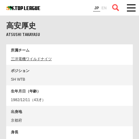
コラム
JP
EN
高安厚史
ATSUSHI TAKAYASU
所属チーム
三洋電機ワイルドナイツ
ポジション
SH WTB
生年月日（年齢）
1982/12/11（43才）
出身地
京都府
身長