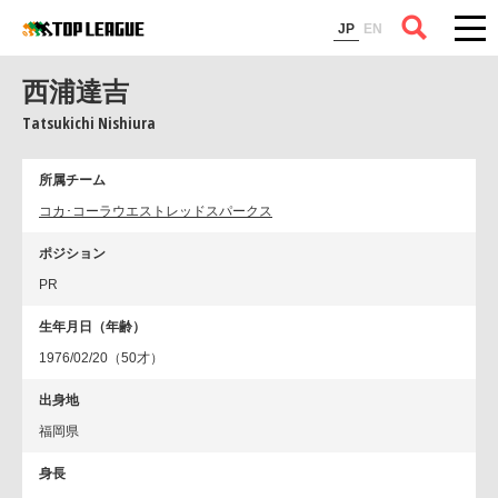
コラム
JP
EN
西浦達吉
Tatsukichi Nishiura
所属チーム
コカ･コーラウエストレッドスパークス
ポジション
PR
生年月日（年齢）
1976/02/20（50才）
出身地
福岡県
身長