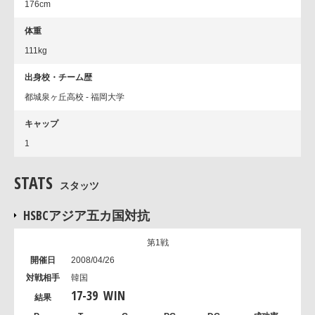
176cm
体重
111kg
出身校・チーム歴
都城泉ヶ丘高校 - 福岡大学
キャップ
1
STATS
スタッツ
HSBCアジア五カ国対抗
第1戦
2008/04/26
韓国
17
-
39
WIN